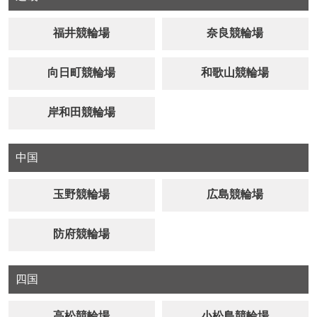
福井競輪場
奈良競輪場
向日町競輪場
和歌山競輪場
岸和田競輪場
中国
玉野競輪場
広島競輪場
防府競輪場
四国
高松競輪場
小松島競輪場