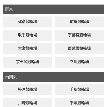
関東
弥彦競輪場
前橋競輪場
取手競輪場
宇都宮競輪場
大宮競輪場
西武園競輪場
京王閣競輪場
立川競輪場
南関東
松戸競輪場
千葉競輪場
川崎競輪場
平塚競輪場