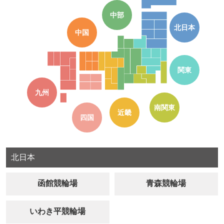
中部
北日本
中国
関東
九州
南関東
近畿
四国
北日本
函館競輪場
青森競輪場
いわき平競輪場