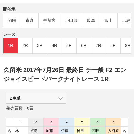
開催場
函館
青森
宇都宮
小田原
岐阜
富山
広島
レース
1R
2R
3R
4R
5R
6R
7R
8R
9R
久留米 2017年7月26日 最終日 チ一般 F2 エン
ジョイスピードパークナイトレース 1R
発売票数：0票
1
2
3
4
5
6
7
名
林
鮫島
加藤
伊藤
神田
羽田
大河原
名