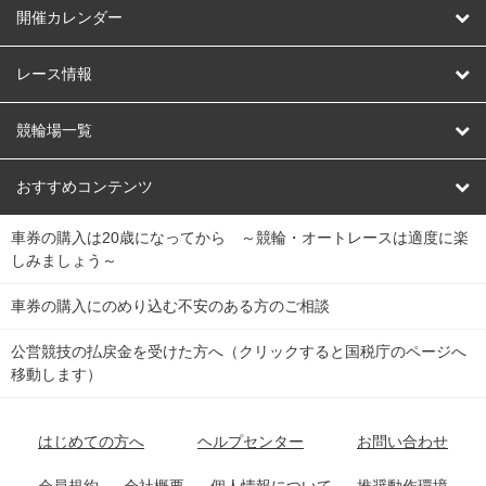
はじめての方へ
開催カレンダー
競輪
レース情報
オートレース
レース予想
競輪場一覧
競輪くじ
レース結果
北日本
函館競輪場
青森競輪場
いわき平競輪場
おすすめコンテンツ
車券の購入は20歳になってから ～競輪・オートレースは適度に楽
Dokanto!
キャリーオーバー一覧
関
競輪選手情報
弥彦競輪場
前橋競輪場
取手競輪場
宇都宮競輪場
しみましょう～
東
大宮競輪場
西武園競輪場
京王閣競輪場
立川競輪場
チャリロトプラザ
Perfecta Navi
車券の購入にのめり込む不安のある方のご相談
南
松戸競輪場
千葉競輪場
川崎競輪場
平塚競輪場
公営競技の払戻金を受けた方へ（クリックすると国税庁のページへ
netkeirin
関
移動します）
小田原競輪場
伊東競輪場
静岡競輪場
東
ケイリンガル
中
名古屋競輪場
岐阜競輪場
大垣競輪場
豊橋競輪場
はじめての方へ
ヘルプセンター
お問い合わせ
部
チャリレンジャー
富山競輪場
松阪競輪場
四日市競輪場