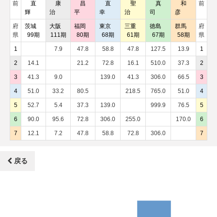
前
直
康
昌
直
聖
真
和
前
輝
治
平
幸
治
司
彦
府
茨城
大阪
福岡
東京
三重
徳島
群馬
府
県
99期
111期
80期
68期
61期
67期
58期
県
1
7.9
47.8
58.8
47.8
127.5
13.9
1
2
14.1
21.2
72.8
16.1
510.0
37.3
2
3
41.3
9.0
139.0
41.3
306.0
66.5
3
4
51.0
33.2
80.5
218.5
765.0
51.0
4
5
52.7
5.4
37.3
139.0
999.9
76.5
5
6
90.0
95.6
72.8
306.0
255.0
170.0
6
7
12.1
7.2
47.8
58.8
72.8
306.0
7
戻る