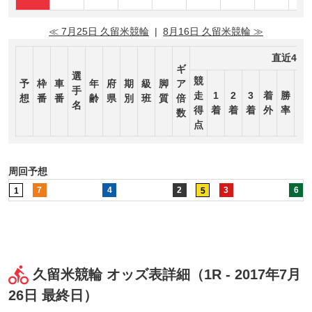
≪ 7月25日 久留米競輪
|
8月16日 久留米競輪 ≫
直近4ヶ
ギ
選
競
2
予
枠
車
年
府
期
級
脚
ア
手
走
1
2
3
着
勝
連
想
番
番
齢
県
別
班
質
倍
名
得
着
着
着
外
率
対
数
点
率
周回予想
7
4
2
3
6
1
5
久留米競輪 オッズ表詳細（1R - 2017年7月
26日 最終日）