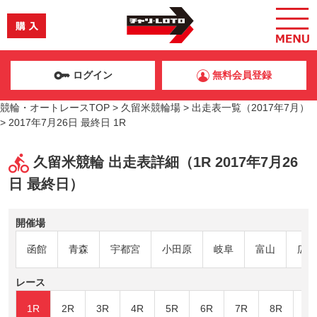
ログイン
無料会員登録
競輪・オートレースTOP
>
久留米競輪場
>
出走表一覧（2017年7月）
>
2017年7月26日 最終日 1R
久留米競輪 出走表詳細（1R 2017年7月26
日 最終日）
開催場
函館
青森
宇都宮
小田原
岐阜
富山
広島
レース
1R
2R
3R
4R
5R
6R
7R
8R
9R