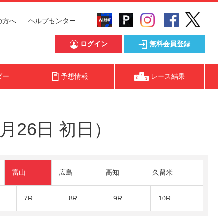
の方へ
ヘルプセンター
ログイン
無料会員登録
ダー
予想情報
レース結果
月26日 初日）
富山
広島
高知
久留米
7R
8R
9R
10R