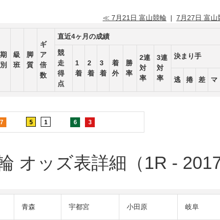
≪ 7月21日 富山競輪
|
7月27日 富山
直近4ヶ月の成績
ギ
競
期
級
脚
ア
決まり手
2連
3連
走
1
2
3
着
勝
別
班
質
倍
対
対
得
着
着
着
外
率
数
率
率
逃
捲
差
マ
点
7
5
1
6
3
 オッズ表詳細（1R - 201
青森
宇都宮
小田原
岐阜