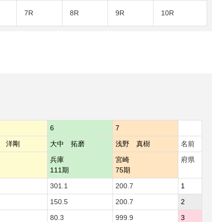
7R
8R
9R
10R
6
7
田 洋剛
大中 拓磨
浅野 真樹
名前
重
兵庫
宮崎
府県
111期
75期
301.1
200.7
1
150.5
200.7
2
80.3
999.9
3