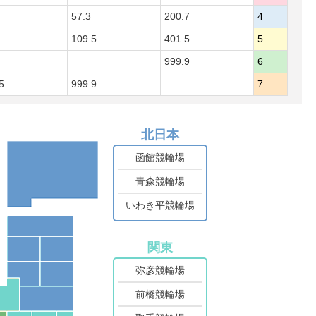
57.3
200.7
4
109.5
401.5
5
999.9
6
5
999.9
7
北日本
函館競輪場
青森競輪場
いわき平競輪場
関東
弥彦競輪場
前橋競輪場