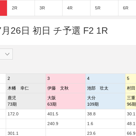
2R
3R
4R
5R
6R
7月26日 初日 チ予選 F2 1R
2
3
4
5
木幡 幸仁
伊藤 文秋
池部 壮太
村
鹿児
大阪
大分
三
73期
63期
109期
96期
172.0
401.5
38.8
30.1
240.9
1.6
48.1
301.1
23.6
66.9