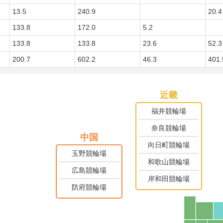
13.5
240.9
20.4
133.8
172.0
5.2
133.8
133.8
23.6
52.3
200.7
602.2
46.3
401.
近畿
福井競輪場
奈良競輪場
中国
向日町競輪場
玉野競輪場
和歌山競輪場
広島競輪場
岸和田競輪場
防府競輪場