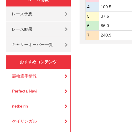
4
109.5
レース予想
5
37.6
6
86.0
レース結果
7
240.9
キャリーオーバー一覧
おすすめコンテンツ
競輪選手情報
Perfecta Navi
netkeirin
ケイリンガル