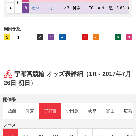
6
▲
9
福間 力
43
神奈
76
Ａ１
追
3.85
86.
周回予想
2
9
4
3
7
6
8
5
1
宇都宮競輪 オッズ表詳細（1R - 2017年7月
26日 初日）
開催場
函館
青森
宇都宮
小田原
岐阜
富山
広島
レース