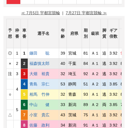
≪ 7月5日 宇都宮競輪
|
7月27日 宇都宮競輪 ≫
予
枠
車
年
期
脚
ギア
選手名
府県
級班
競
想
番
番
齢
別
質
倍数
得
◎
1
1
鎌田 聡
39
宮城
81
Ａ１
追
3.92
90.
×
2
2
福森慎太郎
40
千葉
84
Ａ１
逃
3.92
86.
注
3
3
大畑 裕貴
32
埼玉
92
Ａ２
逃
3.92
84.
4
青島 宗仁
53
静岡
51
Ａ２
追
3.85
83.
4
○
5
相馬 竹伸
32
青森
93
Ａ１
逃
3.92
86.
6
中山 健
33
新潟
89
Ａ２
両
3.85
78.
5
△
7
小室 貴広
43
茨城
75
Ａ１
追
3.92
89.
8
佐藤 政利
34
新潟
91
Ａ１
追
3.92
82.