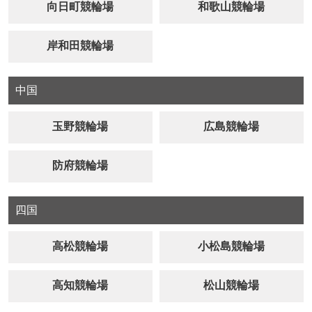
向日町競輪場
和歌山競輪場
岸和田競輪場
中国
玉野競輪場
広島競輪場
防府競輪場
四国
高松競輪場
小松島競輪場
高知競輪場
松山競輪場