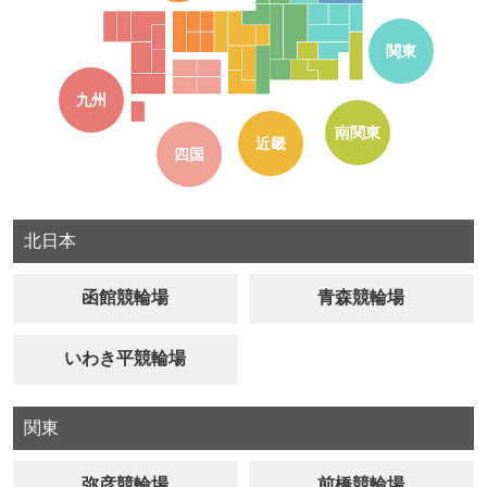
関東
九州
南関東
近畿
四国
北日本
函館競輪場
青森競輪場
いわき平競輪場
関東
弥彦競輪場
前橋競輪場