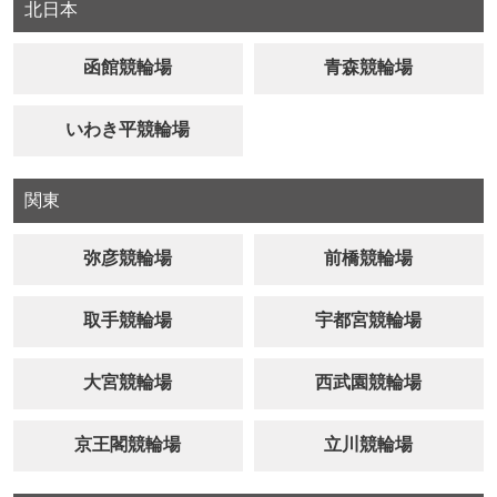
北日本
函館競輪場
青森競輪場
いわき平競輪場
関東
弥彦競輪場
前橋競輪場
取手競輪場
宇都宮競輪場
大宮競輪場
西武園競輪場
京王閣競輪場
立川競輪場