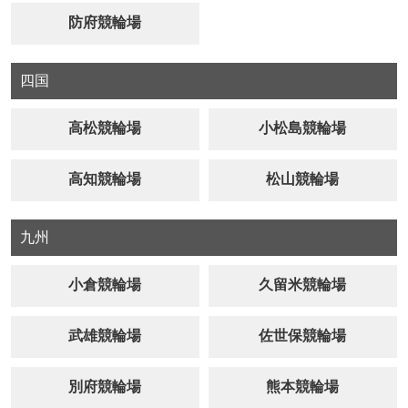
防府競輪場
四国
高松競輪場
小松島競輪場
高知競輪場
松山競輪場
九州
小倉競輪場
久留米競輪場
武雄競輪場
佐世保競輪場
別府競輪場
熊本競輪場