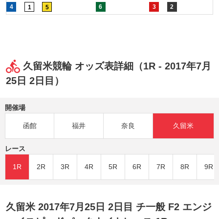
4
6
3
2
1
5
久留米競輪 オッズ表詳細（1R - 2017年7月
25日 2日目）
開催場
函館
福井
奈良
久留米
レース
1R
2R
3R
4R
5R
6R
7R
8R
9R
久留米 2017年7月25日 2日目 チ一般 F2 エンジ