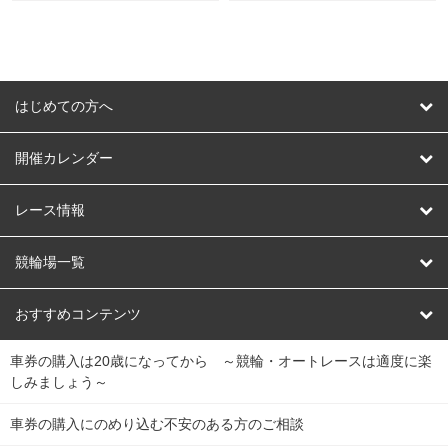
はじめての方へ
はじめての方へ
開催カレンダー
競輪
レース情報
オートレース
レース予想
競輪場一覧
競輪くじ
レース結果
北日本
函館競輪場
青森競輪場
いわき平競輪場
おすすめコンテンツ
車券の購入は20歳になってから ～競輪・オートレースは適度に楽
Dokanto!
キャリーオーバー一覧
関
競輪選手情報
弥彦競輪場
前橋競輪場
取手競輪場
宇都宮競輪場
しみましょう～
東
大宮競輪場
西武園競輪場
京王閣競輪場
立川競輪場
チャリロトプラザ
Perfecta Navi
車券の購入にのめり込む不安のある方のご相談