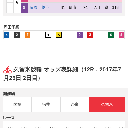
6
9
藤原 悠斗
31
岡山
91
Ａ１
逃
3.85
88
周回予想
4
2
7
9
3
6
8
1
5
久留米競輪 オッズ表詳細（12R - 2017年7
月25日 2日目）
開催場
函館
福井
奈良
久留米
レース