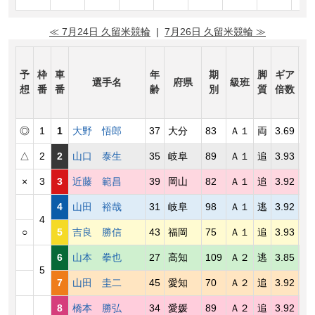
≪ 7月24日 久留米競輪
|
7月26日 久留米競輪 ≫
予
枠
車
年
期
脚
ギア
選手名
府県
級班
競
想
番
番
齢
別
質
倍数
◎
1
1
大野 悟郎
37
大分
83
Ａ１
両
3.69
95
△
2
2
山口 泰生
35
岐阜
89
Ａ１
追
3.93
10
×
3
3
近藤 範昌
39
岡山
82
Ａ１
追
3.92
94
4
山田 裕哉
31
岐阜
98
Ａ１
逃
3.92
85
4
○
5
吉良 勝信
43
福岡
75
Ａ１
追
3.93
89
6
山本 拳也
27
高知
109
Ａ２
逃
3.85
76
5
7
山田 圭二
45
愛知
70
Ａ２
追
3.92
86
8
橋本 勝弘
34
愛媛
89
Ａ２
追
3.92
82