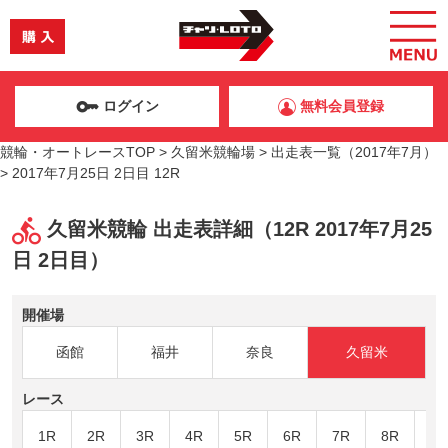
ログイン
無料会員登録
競輪・オートレースTOP
>
久留米競輪場
>
出走表一覧（2017年7月）
>
2017年7月25日 2日目 12R
久留米競輪 出走表詳細（12R 2017年7月25
日 2日目）
開催場
函館
福井
奈良
久留米
レース
1R
2R
3R
4R
5R
6R
7R
8R
9R