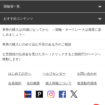
オートレース
レース予想
競輪場一覧
競輪くじ
レース結果
北日本
函館競輪場
青森競輪場
いわき平競輪場
おすすめコンテンツ
車券の購入は20歳になってから ～競輪・オートレースは適度に楽
Dokanto!
キャリーオーバー一覧
関
競輪選手情報
弥彦競輪場
前橋競輪場
取手競輪場
宇都宮競輪場
しみましょう～
東
大宮競輪場
西武園競輪場
京王閣競輪場
立川競輪場
チャリロトプラザ
Perfecta Navi
車券の購入にのめり込む不安のある方のご相談
南
松戸競輪場
千葉競輪場
川崎競輪場
平塚競輪場
公営競技の払戻金を受けた方へ（クリックすると国税庁のページへ
netkeirin
関
移動します）
小田原競輪場
伊東競輪場
静岡競輪場
東
ケイリンガル
中
名古屋競輪場
岐阜競輪場
大垣競輪場
豊橋競輪場
はじめての方へ
ヘルプセンター
お問い合わせ
部
チャリレンジャー
富山競輪場
松阪競輪場
四日市競輪場
会員規約
会社概要
個人情報について
推奨動作環境
競輪場情報
近
福井競輪場
奈良競輪場
向日町競輪場
和歌山競輪場
畿
岸和田競輪場
オートレース場情報