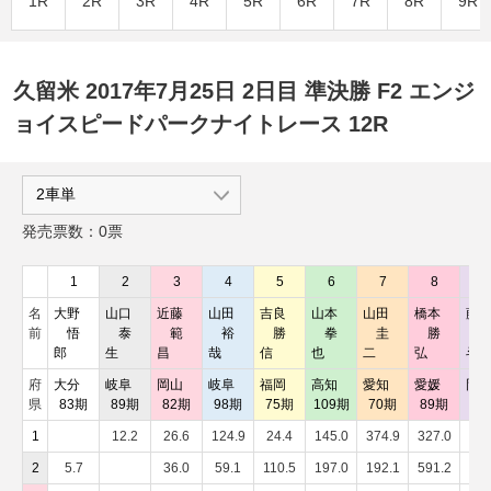
1R
2R
3R
4R
5R
6R
7R
8R
9R
久留米 2017年7月25日 2日目 準決勝 F2 エンジ
ョイスピードパークナイトレース 12R
発売票数：0票
1
2
3
4
5
6
7
8
9
名
大野
山口
近藤
山田
吉良
山本
山田
橋本
藤
前
悟
泰
範
裕
勝
拳
圭
勝
郎
生
昌
哉
信
也
二
弘
府
大分
岐阜
岡山
岐阜
福岡
高知
愛知
愛媛
岡
県
83期
89期
82期
98期
75期
109期
70期
89期
91
1
12.2
26.6
124.9
24.4
145.0
374.9
327.0
61
2
5.7
36.0
59.1
110.5
197.0
192.1
591.2
92