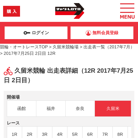
ログイン
無料会員登録
競輪・オートレースTOP
>
久留米競輪場
>
出走表一覧（2017年7月）
>
2017年7月25日 2日目 12R
久留米競輪 出走表詳細（12R 2017年7月25
日 2日目）
開催場
函館
福井
奈良
久留米
レース
1R
2R
3R
4R
5R
6R
7R
8R
9R