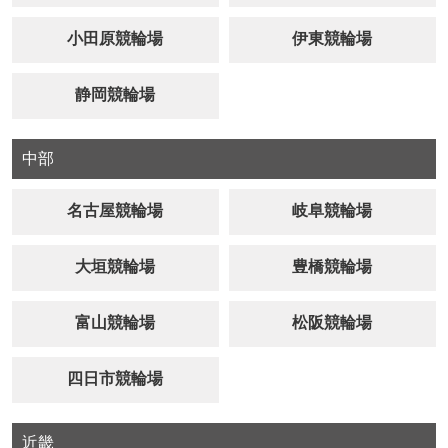
小田原競輪場
伊東競輪場
静岡競輪場
中部
名古屋競輪場
岐阜競輪場
大垣競輪場
豊橋競輪場
富山競輪場
松阪競輪場
四日市競輪場
近畿