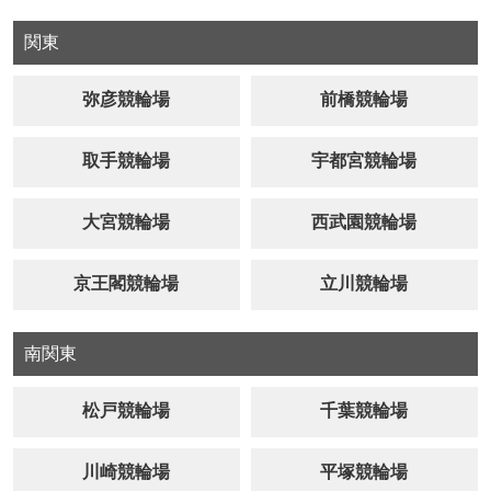
関東
弥彦競輪場
前橋競輪場
取手競輪場
宇都宮競輪場
大宮競輪場
西武園競輪場
京王閣競輪場
立川競輪場
南関東
松戸競輪場
千葉競輪場
川崎競輪場
平塚競輪場