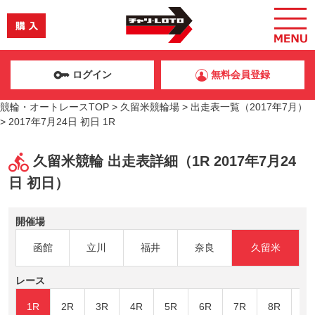
ログイン
無料会員登録
競輪・オートレースTOP
>
久留米競輪場
>
出走表一覧（2017年7月）
>
2017年7月24日 初日 1R
久留米競輪 出走表詳細（1R 2017年7月24
日 初日）
開催場
函館
立川
福井
奈良
久留米
レース
1R
2R
3R
4R
5R
6R
7R
8R
9R