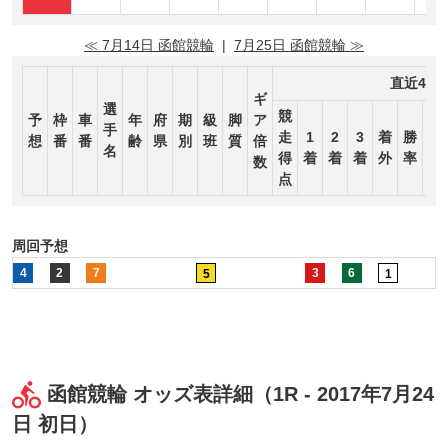
≪ 7月14日 函館競輪
|
7月25日 函館競輪 ≫
直近4ヶ
ギ
選
競
2
予
枠
車
年
府
期
級
脚
ア
手
走
1
2
3
着
勝
連
想
番
番
齢
県
別
班
質
倍
名
得
着
着
着
外
率
対
数
点
率
周回予想
4
2
7
3
6
5
1
函館競輪 オッズ表詳細（1R - 2017年7月24
日 初日）