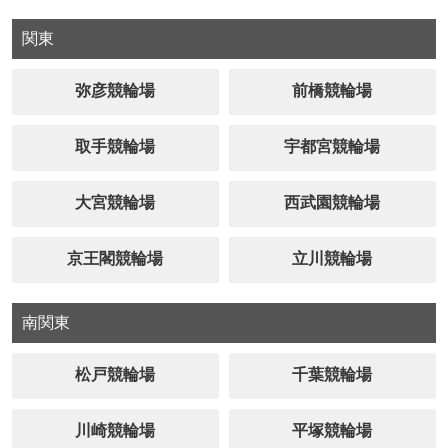
関東
弥彦競輪場
前橋競輪場
取手競輪場
宇都宮競輪場
大宮競輪場
西武園競輪場
京王閣競輪場
立川競輪場
南関東
松戸競輪場
千葉競輪場
川崎競輪場
平塚競輪場