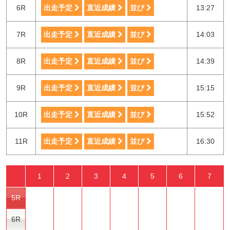
6R
出走予定
直近成績
並び
13:27
7R
出走予定
直近成績
並び
14:03
8R
出走予定
直近成績
並び
14:39
9R
出走予定
直近成績
並び
15:15
10R
出走予定
直近成績
並び
15:52
11R
出走予定
直近成績
並び
16:30
1
2
3
4
5
6
7
5R
6R