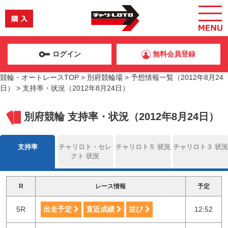
ログイン
無料会員登録
競輪・オートレースTOP
>
別府競輪場
>
予想情報一覧（2012年8月24
日）
>
支持率・状況（2012年8月24日）
別府競輪 支持率・状況（2012年8月24日）
支持率
チャリロト・セレ
チャリロト５ 状況
チャリロト３ 状況
クト 状況
R
レース情報
予定
5R
出走予定
直近成績
並び
12:52