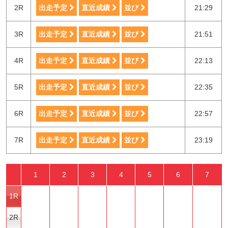
2R
出走予定
直近成績
並び
21:29
3R
出走予定
直近成績
並び
21:51
4R
出走予定
直近成績
並び
22:13
5R
出走予定
直近成績
並び
22:35
6R
出走予定
直近成績
並び
22:57
7R
出走予定
直近成績
並び
23:19
1
2
3
4
5
6
7
1R
2R