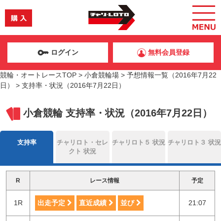
ログイン
無料会員登録
競輪・オートレースTOP
>
小倉競輪場
>
予想情報一覧（2016年7月22
日）
>
支持率・状況（2016年7月22日）
小倉競輪 支持率・状況（2016年7月22日）
支持率
チャリロト・セレ
チャリロト５ 状況
チャリロト３ 状況
クト 状況
R
レース情報
予定
1R
出走予定
直近成績
並び
21:07