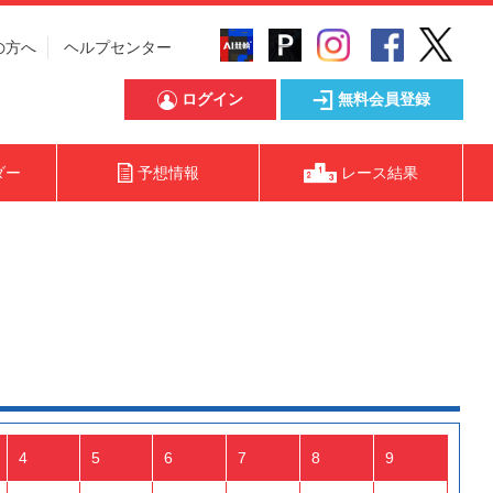
の方へ
ヘルプセンター
ログイン
無料会員登録
ダー
予想情報
レース結果
4
5
6
7
8
9