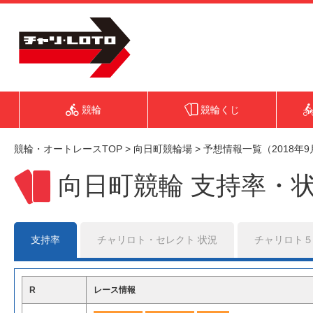
競輪
競輪くじ
競輪・オートレースTOP
>
向日町競輪場
>
予想情報一覧（2018年9
向日町競輪 支持率・状況
支持率
チャリロト・セレクト 状況
チャリロト５
R
レース情報