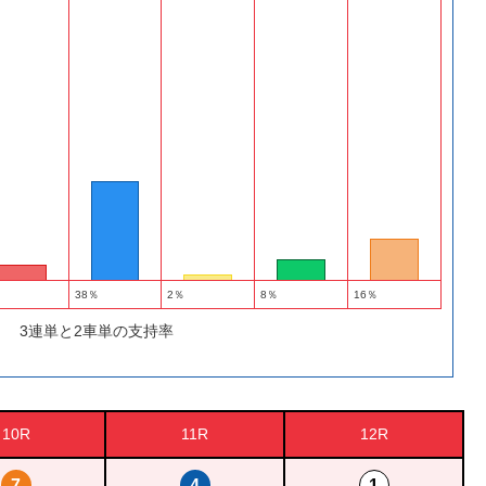
38％
2％
8％
16％
3連単と2車単の支持率
10R
11R
12R
7
4
1