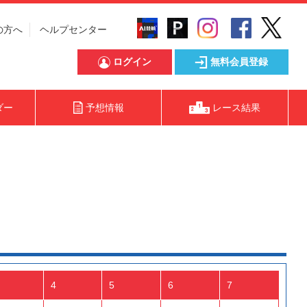
の方へ
ヘルプセンター
ログイン
無料会員登録
ダー
予想情報
レース結果
4
5
6
7