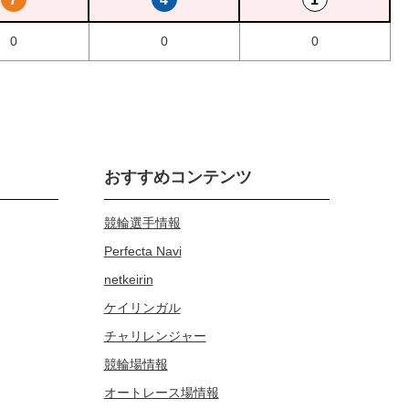
0
0
0
おすすめコンテンツ
競輪選手情報
Perfecta Navi
netkeirin
ケイリンガル
チャリレンジャー
競輪場情報
オートレース場情報