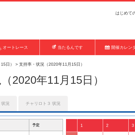
はじめて
オートレース
当たるんです
開催カレン
月15日）
>
支持率・状況（2020年11月15日）
2020年11月15日）
 状況
チャリロト３ 状況
予定
1
2
3