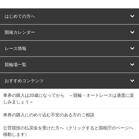
はじめての方へ
はじめての方へ
開催カレンダー
競輪
レース情報
オートレース
レース予想
競輪場一覧
競輪くじ
レース結果
北日本
函館競輪場
青森競輪場
いわき平競輪場
おすすめコンテンツ
車券の購入は20歳になってから ～競輪・オートレースは適度に楽
Dokanto!
キャリーオーバー一覧
関
競輪選手情報
弥彦競輪場
前橋競輪場
取手競輪場
宇都宮競輪場
しみましょう～
東
大宮競輪場
西武園競輪場
京王閣競輪場
立川競輪場
チャリロトプラザ
Perfecta Navi
車券の購入にのめり込む不安のある方のご相談
南
松戸競輪場
千葉競輪場
川崎競輪場
平塚競輪場
公営競技の払戻金を受けた方へ（クリックすると国税庁のページへ
netkeirin
関
移動します）
小田原競輪場
伊東競輪場
静岡競輪場
東