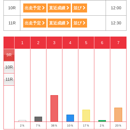
10R
出走予定
直近成績
並び
12:00
11R
出走予定
直近成績
並び
12:30
1
2
3
4
5
6
7
9R
10R
11R
2％
7％
38％
10％
17％
2％
20％