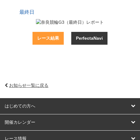
最終日
レース結果
PerfectaNavi
お知らせ一覧に戻る
はじめての方へ
はじめての方へ
開催カレンダー
競輪
レース情報