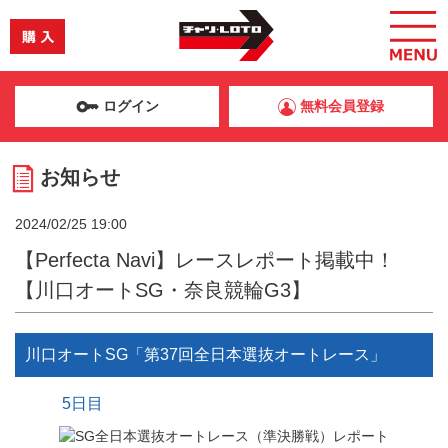
ログイン
無料会員登録
お知らせ
2024/02/25 19:00
【Perfecta Navi】レースレポート掲載中！
【川口オートSG・奈良競輪G3】
川口オートSG「第37回全日本選抜オートレース」
5日目