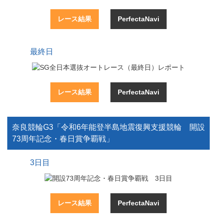
レース結果
PerfectaNavi
最終日
レース結果
PerfectaNavi
奈良競輪G3「令和6年能登半島地震復興支援競輪 開設
73周年記念・春日賞争覇戦」
3日目
レース結果
PerfectaNavi