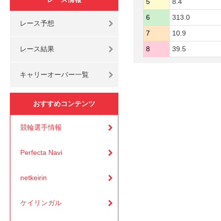
5
8.4
6
313.0
レース予想
7
10.9
レース結果
8
39.5
キャリーオーバー一覧
おすすめコンテンツ
競輪選手情報
Perfecta Navi
netkeirin
ケイリンガル