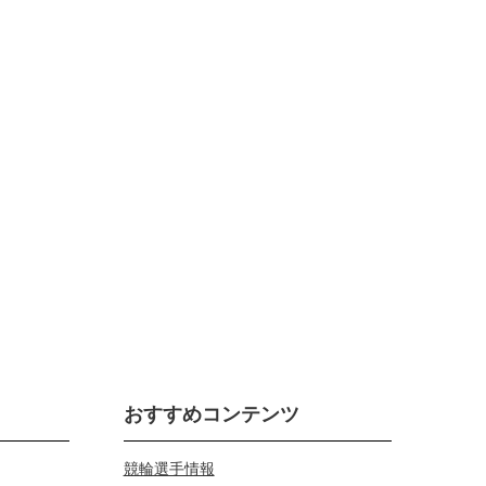
おすすめコンテンツ
競輪選手情報