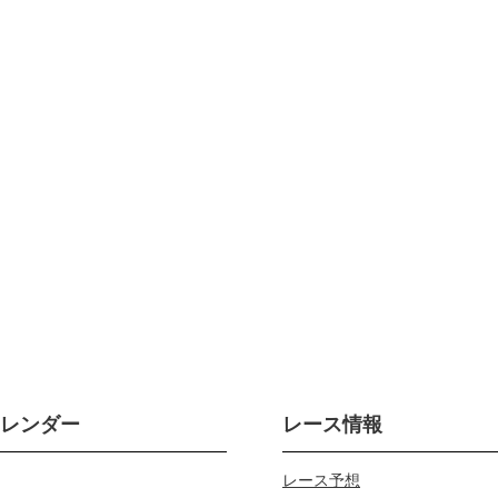
カレンダー
レース情報
レース予想