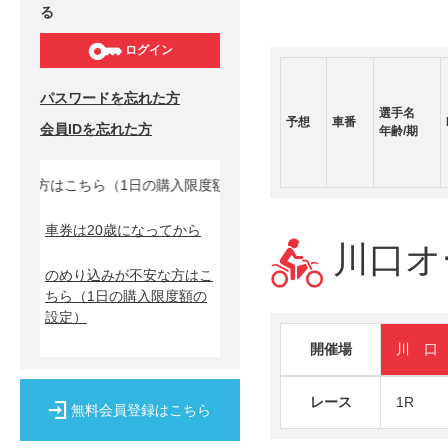
る
ログイン
パスワードを忘れた方
選手名
予想
車番
会員IDを忘れた方
年齢/期
な方はこちら（1日の購入限度額の設定）↓
車券は20歳になってから
川口オー
のめり込みが不安な方はこ
ちら
（1日の購入限度額の
設定）
開催場
川 口
レース
1R
無料会員登録はこちら