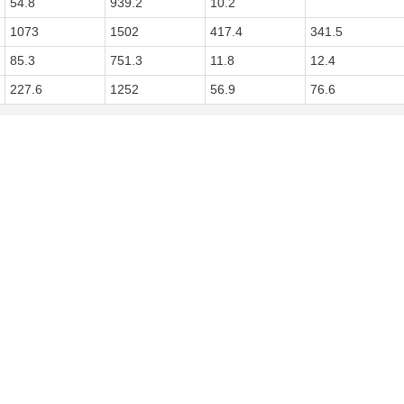
54.8
939.2
10.2
1073
1502
417.4
341.5
85.3
751.3
11.8
12.4
227.6
1252
56.9
76.6