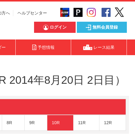
の方へ
ヘルプセンター
ログイン
無料会員登録
ダー
予想情報
レース結果
2014年8月20日 2日目）
8R
9R
10R
11R
12R