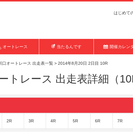
はじめて
オートレース
当たるんです
開催カレン
川口オートレース 出走表一覧
>
2014年8月20日 2日目 10R
トレース 出走表詳細（10R 
2R
3R
4R
5R
6R
7R