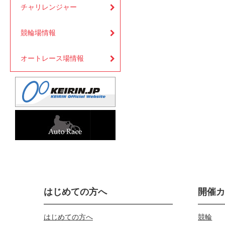
チャリレンジャー
競輪場情報
オートレース場情報
はじめての方へ
開催
はじめての方へ
競輪