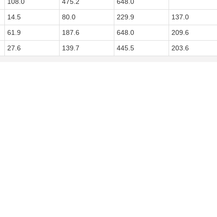
108.0
475.2
648.0
14.5
80.0
229.9
137.0
61.9
187.6
648.0
209.6
27.6
139.7
445.5
203.6