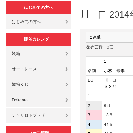
はじめての方へ
川 口 2014
はじめての方へ
開催カレンダー
発売票数：0票
競輪
1
オートレース
名前
小林 瑞季
LG
川 口
競輪くじ
３２期
1
Dokanto!
2
6.8
3
18.8
チャリロトプラザ
4
44.5
レース情報