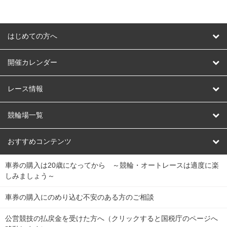
はじめての方へ
はじめての方へ
開催カレンダー
競輪
レース情報
オートレース
レース予想
競輪場一覧
競輪くじ
レース結果
北日本
函館競輪場
青森競輪場
いわき平競輪場
おすすめコンテンツ
車券の購入は20歳になってから ～競輪・オートレースは適度に楽
Dokanto!
キャリーオーバー一覧
関
競輪選手情報
弥彦競輪場
前橋競輪場
取手競輪場
宇都宮競輪場
しみましょう～
東
大宮競輪場
西武園競輪場
京王閣競輪場
立川競輪場
チャリロトプラザ
Perfecta Navi
車券の購入にのめり込む不安のある方のご相談
南
松戸競輪場
千葉競輪場
川崎競輪場
平塚競輪場
公営競技の払戻金を受けた方へ（クリックすると国税庁のページへ
netkeirin
関