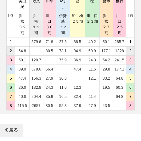
美由
敬文
和幸
やす
健
稔
啓示
俊行
紀
し
LG
浜
浜
川
伊勢
船 橋
川 口
浜
川
LG
松
松
口
崎
２５期
２３期
松
口
３２
１９
３０
３２
２７
２５
期
期
期
期
期
期
1
379.6
71.8
27.3
88.5
40.2
50.1
265.7
1
2
64.8
80.5
78.1
94.9
69.9
177.1
1328
2
3
50.1
120.7
75.9
36.9
24.3
54.2
241.5
3
4
39.0
379.6
66.4
47.4
11.5
29.8
177.1
4
5
47.4
156.3
27.9
30.8
12.1
33.2
64.8
5
6
26.0
132.8
24.3
11.6
12.3
19.5
60.3
6
7
40.8
204.4
35.9
16.5
32.4
11.4
64.8
7
8
115.5
2657
80.5
55.3
37.9
27.9
43.5
8
戻る