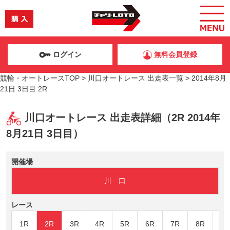
ログイン
無料会員登録
競輪・オートレースTOP
>
川口オートレース 出走表一覧
>
2014年8月
21日 3日目 2R
川口オートレース 出走表詳細（2R 2014年
8月21日 3日目）
開催場
川 口
レース
1R
2R
3R
4R
5R
6R
7R
8R
9R