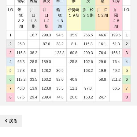
龍駿
雅路
誠次
幸二
渉
茂
繁
知秀
LG
飯
川
川
船
伊勢崎
浜 松
川 口
山
LG
塚
口
口
橋
１９期
２５期
１２期
陽
３２
１３
１２
１３
２８
期
期
期
期
期
1
16.7
299.3
94.5
35.9
256.5
46.6
199.5
1
2
26.0
87.6
38.2
8.1
115.8
16.1
51.3
2
3
115.8
38.2
123.8
60.8
299.3
76.4
156.1
3
4
65.3
28.5
189.0
25.8
102.6
29.6
76.4
4
5
27.8
8.0
128.2
30.9
163.2
19.9
49.2
5
6
112.2
33.5
163.2
92.0
40.8
58.8
211.2
6
7
46.0
13.9
123.8
35.5
12.1
97.0
66.5
7
8
87.6
29.4
239.4
74.8
20.0
163.2
24.7
8
戻る