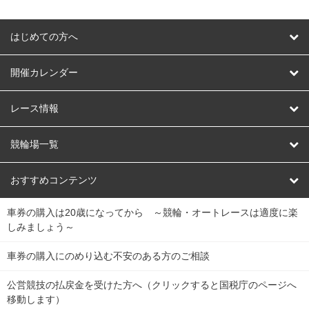
はじめての方へ
はじめての方へ
開催カレンダー
競輪
レース情報
オートレース
レース予想
競輪場一覧
競輪くじ
レース結果
北日本
函館競輪場
青森競輪場
いわき平競輪場
おすすめコンテンツ
車券の購入は20歳になってから ～競輪・オートレースは適度に楽
Dokanto!
キャリーオーバー一覧
関
競輪選手情報
弥彦競輪場
前橋競輪場
取手競輪場
宇都宮競輪場
しみましょう～
東
大宮競輪場
西武園競輪場
京王閣競輪場
立川競輪場
チャリロトプラザ
Perfecta Navi
車券の購入にのめり込む不安のある方のご相談
南
松戸競輪場
千葉競輪場
川崎競輪場
平塚競輪場
公営競技の払戻金を受けた方へ（クリックすると国税庁のページへ
netkeirin
関
移動します）
小田原競輪場
伊東競輪場
静岡競輪場
東