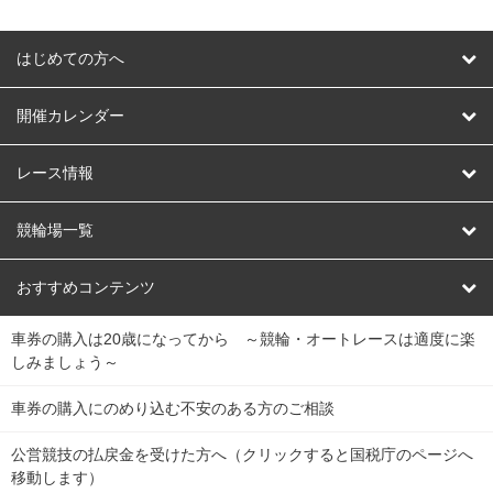
はじめての方へ
はじめての方へ
開催カレンダー
競輪
レース情報
オートレース
レース予想
競輪場一覧
競輪くじ
レース結果
北日本
函館競輪場
青森競輪場
いわき平競輪場
おすすめコンテンツ
車券の購入は20歳になってから ～競輪・オートレースは適度に楽
Dokanto!
キャリーオーバー一覧
関
競輪選手情報
弥彦競輪場
前橋競輪場
取手競輪場
宇都宮競輪場
しみましょう～
東
大宮競輪場
西武園競輪場
京王閣競輪場
立川競輪場
チャリロトプラザ
Perfecta Navi
車券の購入にのめり込む不安のある方のご相談
南
松戸競輪場
千葉競輪場
川崎競輪場
平塚競輪場
公営競技の払戻金を受けた方へ（クリックすると国税庁のページへ
netkeirin
関
移動します）
小田原競輪場
伊東競輪場
静岡競輪場
東