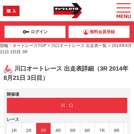
ログイン
無料会員登録
競輪・オートレースTOP
>
川口オートレース 出走表一覧
>
2014年8月
21日 3日目 3R
川口オートレース 出走表詳細（3R 2014年
8月21日 3日目）
開催場
川 口
レース
1R
2R
3R
4R
5R
6R
7R
8R
9R