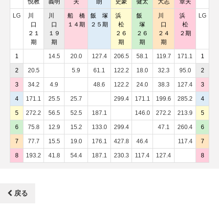
悦教
義明
夫
朗
史豪
健太
大志
章夫
LG
川
川
船 橋
飯 塚
浜
飯
川
浜
LG
口
口
１４期
２５期
松
塚
口
松
２１
１９
２６
２６
２４
２期
期
期
期
期
期
1
14.5
20.0
127.4
206.5
58.1
119.7
171.1
1
2
20.5
5.9
61.1
122.2
18.0
32.3
95.0
2
3
34.2
4.9
48.6
122.2
24.0
38.3
127.4
3
4
171.1
25.5
25.7
299.4
171.1
199.6
285.2
4
5
272.2
56.5
52.5
187.1
146.0
272.2
213.9
5
6
75.8
12.9
15.2
133.0
299.4
47.1
260.4
6
7
77.7
15.5
19.0
176.1
427.8
46.4
117.4
7
8
193.2
41.8
54.4
187.1
230.3
117.4
127.4
8
戻る