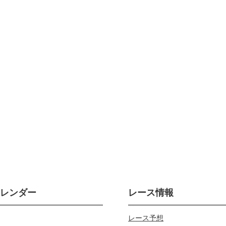
カレンダー
レース情報
レース予想