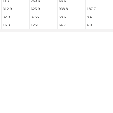
11.7
250.3
63.6
312.9
625.9
938.8
187.7
32.9
3755
58.6
8.4
16.3
1251
64.7
4.0