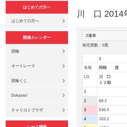
はじめての方へ
川 口 2014
はじめての方へ
開催カレンダー
発売票数：0票
競輪
1
オートレース
名前
関根 渡
LG
川 口
競輪くじ
１２期
1
Dokanto!
2
68.2
3
536.5
チャリロトプラザ
4
163.2
レース情報