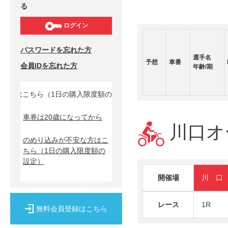
る
ログイン
パスワードを忘れた方
選手名
予想
車番
会員IDを忘れた方
年齢/期
方はこちら（1日の購入限度額の設定）↓
車券は20歳になってから
川口オー
のめり込みが不安な方はこ
ちら
（1日の購入限度額の
設定）
開催場
川 口
レース
1R
無料会員登録はこちら