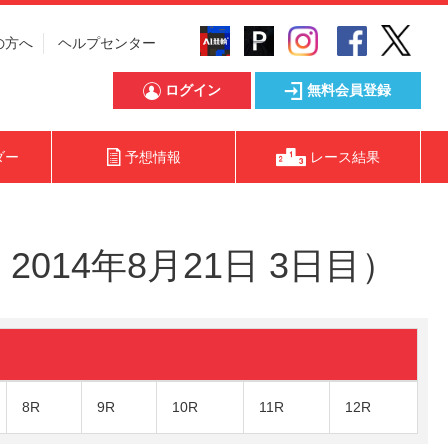
の方へ
ヘルプセンター
ログイン
無料会員登録
ダー
予想情報
レース結果
014年8月21日 3日目）
8R
9R
10R
11R
12R