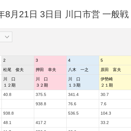
年8月21日 3日目 川口市営 一般戦 
2
3
4
5
松尾 俊夫
押田 幸夫
八木 一之
原田 富夫
川 口
川 口
川 口
伊勢崎
１２期
３２期
１３期
２１期
40.8
375.5
341.4
30.7
938.8
76.6
7.6
938.8
536.5
104.3
48.1
417.2
33.2