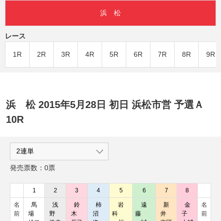
浜 松
レース
1R
2R
3R
4R
5R
6R
7R
8R
9R
浜 松 2015年5月28日 初日 浜松市営 予選Ａ
10R
発売票数：0票
1
2
3
4
5
6
7
8
名
馬
浅
鈴
柿
岩
遠
新
金
名
前
場
野
木
沼
科
藤
井
子
前