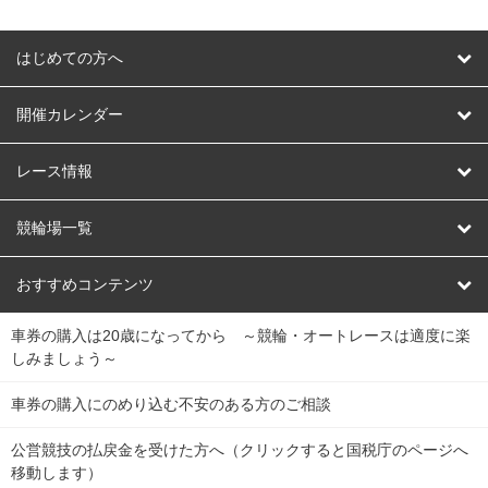
はじめての方へ
はじめての方へ
開催カレンダー
競輪
レース情報
オートレース
レース予想
競輪場一覧
競輪くじ
レース結果
北日本
函館競輪場
青森競輪場
いわき平競輪場
おすすめコンテンツ
車券の購入は20歳になってから ～競輪・オートレースは適度に楽
Dokanto!
キャリーオーバー一覧
関
競輪選手情報
弥彦競輪場
前橋競輪場
取手競輪場
宇都宮競輪場
しみましょう～
東
大宮競輪場
西武園競輪場
京王閣競輪場
立川競輪場
チャリロトプラザ
Perfecta Navi
車券の購入にのめり込む不安のある方のご相談
南
松戸競輪場
千葉競輪場
川崎競輪場
平塚競輪場
公営競技の払戻金を受けた方へ（クリックすると国税庁のページへ
netkeirin
関
移動します）
小田原競輪場
伊東競輪場
静岡競輪場
東