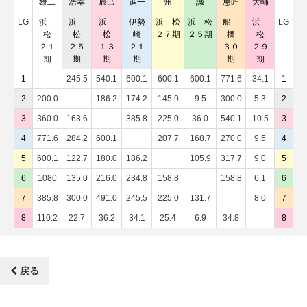
雄二
浩幸
辰己
進一
州
誠
恵匠
大輔
LG
浜
浜
浜
伊勢
浜 松
浜 松
船
浜
LG
松
松
松
崎
２７期
２５期
橋
松
２１
２５
１３
２１
３０
２９
期
期
期
期
期
期
1
245.5
540.1
600.1
600.1
600.1
771.6
34.1
1
2
200.0
186.2
174.2
145.9
9.5
300.0
5.3
2
3
360.0
163.6
385.8
225.0
36.0
540.1
10.5
3
4
771.6
284.2
600.1
207.7
168.7
270.0
9.5
4
5
600.1
122.7
180.0
186.2
105.9
317.7
9.0
5
6
1080
135.0
216.0
234.8
158.8
158.8
6.1
6
7
385.8
300.0
491.0
245.5
225.0
131.7
8.0
7
8
110.2
22.7
36.2
34.1
25.4
6.9
34.8
8
戻る