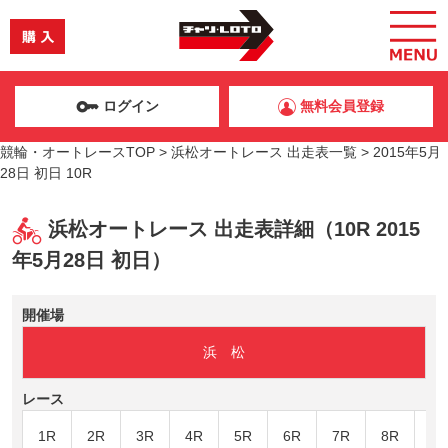
ログイン
無料会員登録
競輪・オートレースTOP
>
浜松オートレース 出走表一覧
>
2015年5月
28日 初日 10R
浜松オートレース 出走表詳細（10R 2015
年5月28日 初日）
開催場
浜 松
レース
1R
2R
3R
4R
5R
6R
7R
8R
9R