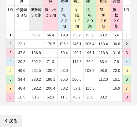
真
努
宏和
義正
静二
正道
貴也
LG
伊勢崎
伊勢崎
浜 松
浜
山
浜
飯
浜
LG
２８期
３０期
２２期
松
陽
松
塚
松
３２
１７
２０
２５
２９
期
期
期
期
期
1
58.5
66.4
19.9
63.2
63.2
63.2
5.4
1
2
22.1
170.5
196.1
245.1
206.4
163.4
30.6
2
3
47.8
186.8
59.4
130.7
196.1
118.8
31.6
3
4
20.2
392.2
71.3
118.8
76.9
83.4
7.6
4
5
49.0
261.5
130.7
53.0
103.2
98.0
22.0
5
6
34.4
280.2
196.1
35.6
100.5
112.0
15.1
6
7
48.4
392.2
206.4
50.2
87.1
115.3
16.9
7
8
10.5
81.7
52.3
11.5
46.7
35.0
33.2
8
戻る