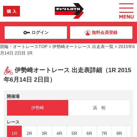
ログイン
無料会員登録
競輪・オートレースTOP
>
伊勢崎オートレース 出走表一覧
>
2015年6
月14日 2日目 1R
伊勢崎オートレース 出走表詳細（1R 2015
年6月14日 2日目）
開催場
伊勢崎
浜 松
レース
1R
2R
3R
4R
5R
6R
7R
8R
9R