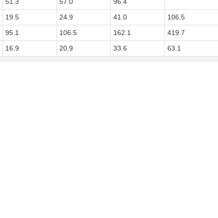
51.3
57.0
96.4
19.5
24.9
41.0
106.5
95.1
106.5
162.1
419.7
16.9
20.9
33.6
63.1