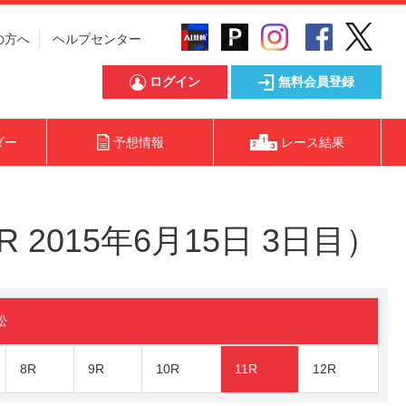
の方へ
ヘルプセンター
ログイン
無料会員登録
ダー
予想情報
レース結果
2015年6月15日 3日目）
松
8R
9R
10R
11R
12R