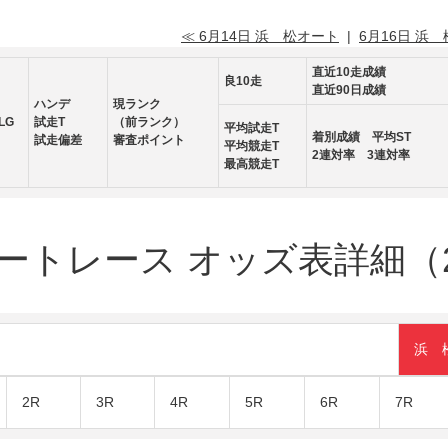
≪ 6月14日 浜 松オート
|
6月16日 浜
直近10走成績
良10走
直近90日成績
ハンデ
現ランク
LG
試走T
（前ランク）
平均試走T
着別成績 平均ST
試走偏差
審査ポイント
平均競走T
2連対率 3連対率
最高競走T
トレース オッズ表詳細（20
浜 
2R
3R
4R
5R
6R
7R