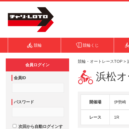
競輪
競輪くじ
競輪・オートレースTOP
>
会員ログイン
浜松オー
会員ID
パスワード
開催場
伊勢崎
レース
1R
次回から自動ログインす