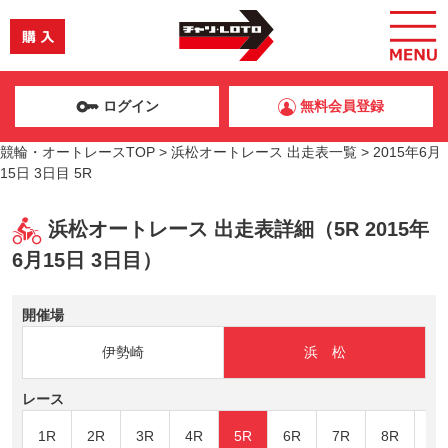
ログイン
無料会員登録
競輪・オートレースTOP
>
浜松オートレース 出走表一覧
>
2015年6月
15日 3日目 5R
浜松オートレース 出走表詳細（5R 2015年
6月15日 3日目）
開催場
伊勢崎
浜 松
レース
1R
2R
3R
4R
5R
6R
7R
8R
9R