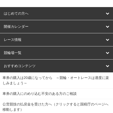
はじめての方へ
はじめての方へ
開催カレンダー
競輪
レース情報
オートレース
レース予想
競輪場一覧
競輪くじ
レース結果
北日本
函館競輪場
青森競輪場
いわき平競輪場
おすすめコンテンツ
車券の購入は20歳になってから ～競輪・オートレースは適度に楽
Dokanto!
キャリーオーバー一覧
関
競輪選手情報
弥彦競輪場
前橋競輪場
取手競輪場
宇都宮競輪場
しみましょう～
東
大宮競輪場
西武園競輪場
京王閣競輪場
立川競輪場
チャリロトプラザ
Perfecta Navi
車券の購入にのめり込む不安のある方のご相談
南
松戸競輪場
千葉競輪場
川崎競輪場
平塚競輪場
公営競技の払戻金を受けた方へ（クリックすると国税庁のページへ
netkeirin
関
移動します）
小田原競輪場
伊東競輪場
静岡競輪場
東