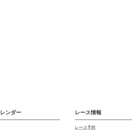
カレンダー
レース情報
レース予想