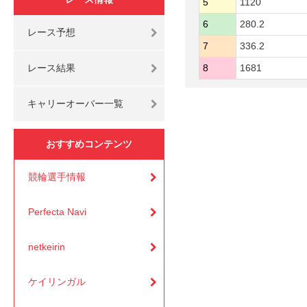
5
1120
6
280.2
レース予想
7
336.2
レース結果
8
1681
キャリーオーバー一覧
おすすめコンテンツ
競輪選手情報
Perfecta Navi
netkeirin
ケイリンガル