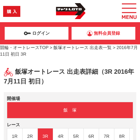
ログイン
無料会員登録
競輪・オートレースTOP
>
飯塚オートレース 出走表一覧
>
2016年7月
11日 初日 3R
飯塚オートレース 出走表詳細（3R 2016年
7月11日 初日）
開催場
飯 塚
レース
1R
2R
3R
4R
5R
6R
7R
8R
9R