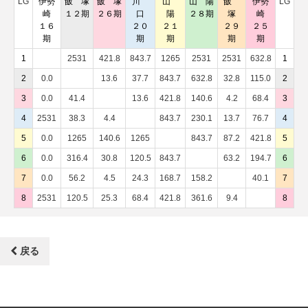
LG
伊勢
飯 塚
飯 塚
川
山
山 陽
飯
伊勢
LG
崎
１２期
２６期
口
陽
２８期
塚
崎
１６
２０
２１
２９
２５
期
期
期
期
期
1
2531
421.8
843.7
1265
2531
2531
632.8
1
2
0.0
13.6
37.7
843.7
632.8
32.8
115.0
2
3
0.0
41.4
13.6
421.8
140.6
4.2
68.4
3
4
2531
38.3
4.4
843.7
230.1
13.7
76.7
4
5
0.0
1265
140.6
1265
843.7
87.2
421.8
5
6
0.0
316.4
30.8
120.5
843.7
63.2
194.7
6
7
0.0
56.2
4.5
24.3
168.7
158.2
40.1
7
8
2531
120.5
25.3
68.4
421.8
361.6
9.4
8
戻る