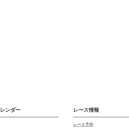
カレンダー
レース情報
レース予想