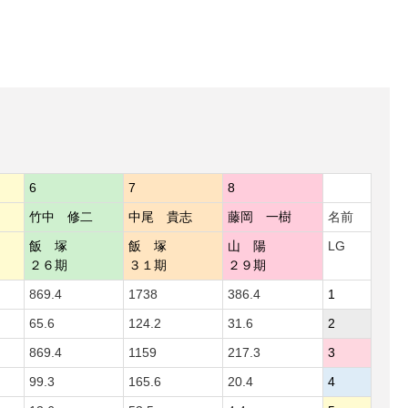
6
7
8
竹中 修二
中尾 貴志
藤岡 一樹
名前
飯 塚
飯 塚
山 陽
LG
２６期
３１期
２９期
869.4
1738
386.4
1
65.6
124.2
31.6
2
869.4
1159
217.3
3
99.3
165.6
20.4
4