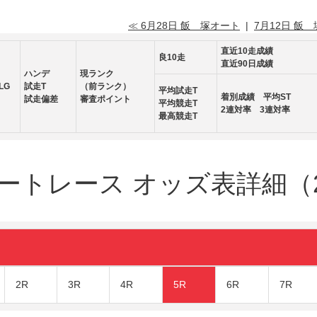
≪ 6月28日 飯 塚オート
|
7月12日 飯
直近10走成績
良10走
直近90日成績
ハンデ
現ランク
LG
試走T
（前ランク）
平均試走T
着別成績 平均ST
試走偏差
審査ポイント
平均競走T
2連対率 3連対率
最高競走T
トレース オッズ表詳細（20
2R
3R
4R
5R
6R
7R