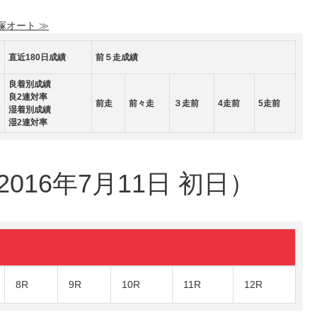
 塚オート ≫
直近180日成績
前５走成績
良着別成績
良2連対率
前走
前々走
３走前
4走前
5走前
湿着別成績
湿2連対率
16年7月11日 初日）
8R
9R
10R
11R
12R