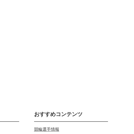
おすすめコンテンツ
競輪選手情報