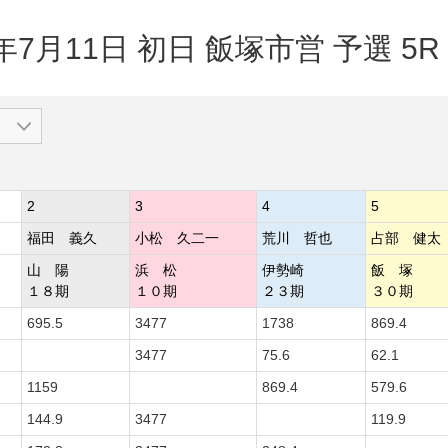
年7月11日 初日 飯塚市営 予選 5R
2
3
4
5
福田 義久
小松 久二一
荒川 哲也
占部 健太
山 陽
浜 松
伊勢崎
飯 塚
１８期
１０期
２３期
３０期
695.5
3477
1738
869.4
3477
75.6
62.1
1159
869.4
579.6
144.9
3477
119.9