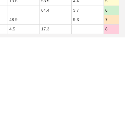
13.6
53.5
4.4
5
64.4
3.7
6
48.9
9.3
7
4.5
17.3
8