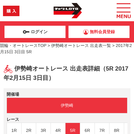
ログイン
無料会員登録
競輪・オートレースTOP
>
伊勢崎オートレース 出走表一覧
>
2017年2
月15日 3日目 5R
伊勢崎オートレース 出走表詳細（5R 2017
年2月15日 3日目）
開催場
伊勢崎
レース
1R
2R
3R
4R
5R
6R
7R
8R
9R