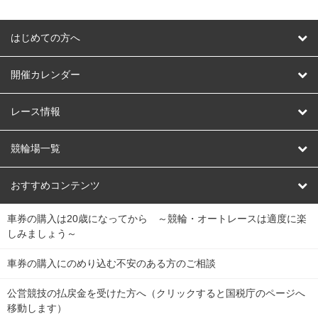
はじめての方へ
はじめての方へ
開催カレンダー
競輪
レース情報
オートレース
レース予想
競輪場一覧
競輪くじ
レース結果
北日本
函館競輪場
青森競輪場
いわき平競輪場
おすすめコンテンツ
車券の購入は20歳になってから ～競輪・オートレースは適度に楽
Dokanto!
キャリーオーバー一覧
関
競輪選手情報
弥彦競輪場
前橋競輪場
取手競輪場
宇都宮競輪場
しみましょう～
東
大宮競輪場
西武園競輪場
京王閣競輪場
立川競輪場
チャリロトプラザ
Perfecta Navi
車券の購入にのめり込む不安のある方のご相談
南
松戸競輪場
千葉競輪場
川崎競輪場
平塚競輪場
公営競技の払戻金を受けた方へ（クリックすると国税庁のページへ
netkeirin
関
移動します）
小田原競輪場
伊東競輪場
静岡競輪場
東