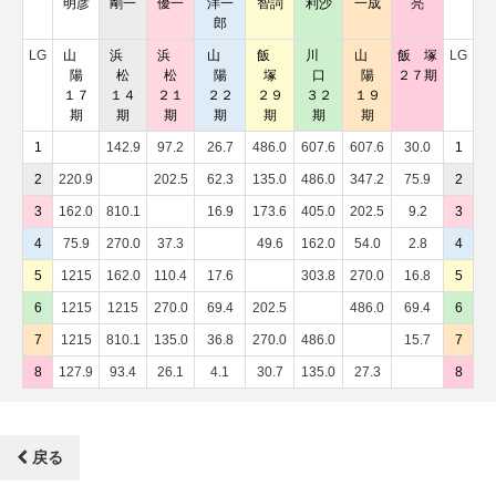
明彦
剛一
優一
洋一
智詞
利沙
一成
亮
郎
LG
山
浜
浜
山
飯
川
山
飯 塚
LG
陽
松
松
陽
塚
口
陽
２７期
１７
１４
２１
２２
２９
３２
１９
期
期
期
期
期
期
期
1
142.9
97.2
26.7
486.0
607.6
607.6
30.0
1
2
220.9
202.5
62.3
135.0
486.0
347.2
75.9
2
3
162.0
810.1
16.9
173.6
405.0
202.5
9.2
3
4
75.9
270.0
37.3
49.6
162.0
54.0
2.8
4
5
1215
162.0
110.4
17.6
303.8
270.0
16.8
5
6
1215
1215
270.0
69.4
202.5
486.0
69.4
6
7
1215
810.1
135.0
36.8
270.0
486.0
15.7
7
8
127.9
93.4
26.1
4.1
30.7
135.0
27.3
8
戻る