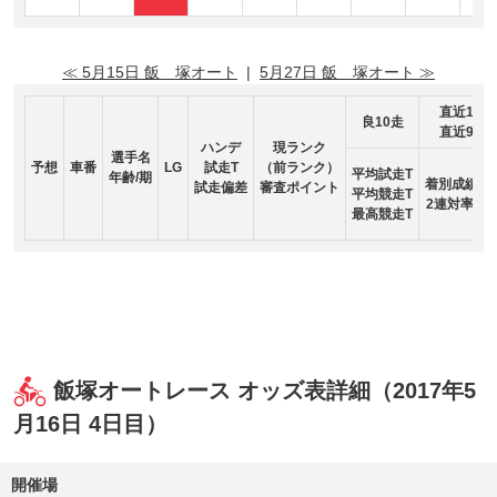
≪ 5月15日 飯 塚オート
|
5月27日 飯 塚オート ≫
直近10
良10走
直近90
ハンデ
現ランク
選手名
予想
車番
LG
試走T
（前ランク）
平均試走T
年齢/期
着別成績 
試走偏差
審査ポイント
平均競走T
2連対率 
最高競走T
飯塚オートレース オッズ表詳細（2017年5
月16日 4日目）
開催場