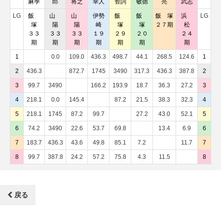
麻季
郎
将之
幸人
智詞
敏徳
亮
武志
LG
飯
山
山
伊勢
飯
飯
飯 塚
浜
LG
塚
陽
陽
崎
塚
塚
２７期
松
３３
３３
３３
１９
２９
２０
２４
期
期
期
期
期
期
期
1
0.0
109.0
436.3
498.7
44.1
268.5
124.6
1
2
436.3
872.7
1745
3490
317.3
436.3
387.8
2
3
99.7
3490
166.2
193.9
18.7
36.3
27.2
3
4
218.1
0.0
145.4
87.2
21.5
38.3
32.3
4
5
218.1
1745
87.2
99.7
27.2
43.0
52.1
5
6
74.2
3490
22.6
53.7
69.8
13.4
6.9
6
7
183.7
436.3
43.6
49.8
85.1
7.2
11.7
7
8
99.7
387.8
24.2
57.2
75.8
4.3
11.5
8
戻る