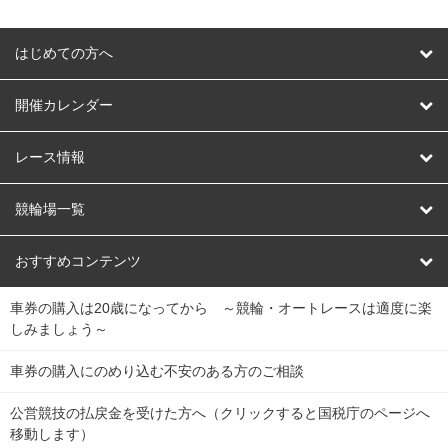
はじめての方へ
はじめての方へ
開催カレンダー
競輪
レース情報
オートレース
レース予想
競輪場一覧
競輪くじ
レース結果
北日本
函館競輪場
青森競輪場
いわき平競輪場
おすすめコンテンツ
車券の購入は20歳になってから ～競輪・オートレースは適度に楽
Dokanto!
キャリーオーバー一覧
関
競輪選手情報
弥彦競輪場
前橋競輪場
取手競輪場
宇都宮競輪場
しみましょう～
東
大宮競輪場
西武園競輪場
京王閣競輪場
立川競輪場
チャリロトプラザ
Perfecta Navi
車券の購入にのめり込む不安のある方のご相談
南
松戸競輪場
千葉競輪場
川崎競輪場
平塚競輪場
公営競技の払戻金を受けた方へ（クリックすると国税庁のページへ
netkeirin
関
移動します）
小田原競輪場
伊東競輪場
静岡競輪場
東