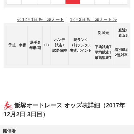
≪ 12月1日 飯 塚オート
|
12月3日 飯 塚オート ≫
直近10
良10走
直近90
ハンデ
現ランク
選手名
予想
車番
LG
試走T
（前ランク）
平均試走T
年齢/期
着別成績 
試走偏差
審査ポイント
平均競走T
2連対率 
最高競走T
飯塚オートレース オッズ表詳細（2017年
12月2日 3日目）
開催場