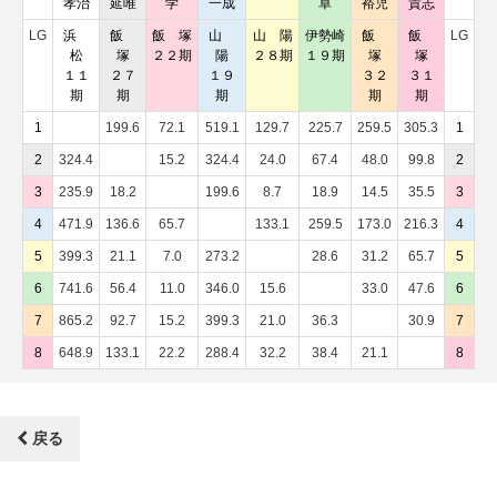
孝治
延唯
学
一成
卓
裕児
貴志
LG
浜
飯
飯 塚
山
山 陽
伊勢崎
飯
飯
LG
松
塚
２２期
陽
２８期
１９期
塚
塚
１１
２７
１９
３２
３１
期
期
期
期
期
1
199.6
72.1
519.1
129.7
225.7
259.5
305.3
1
2
324.4
15.2
324.4
24.0
67.4
48.0
99.8
2
3
235.9
18.2
199.6
8.7
18.9
14.5
35.5
3
4
471.9
136.6
65.7
133.1
259.5
173.0
216.3
4
5
399.3
21.1
7.0
273.2
28.6
31.2
65.7
5
6
741.6
56.4
11.0
346.0
15.6
33.0
47.6
6
7
865.2
92.7
15.2
399.3
21.0
36.3
30.9
7
8
648.9
133.1
22.2
288.4
32.2
38.4
21.1
8
戻る