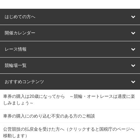
はじめての方へ
はじめての方へ
開催カレンダー
競輪
レース情報
オートレース
レース予想
競輪場一覧
競輪くじ
レース結果
北日本
函館競輪場
青森競輪場
いわき平競輪場
おすすめコンテンツ
車券の購入は20歳になってから ～競輪・オートレースは適度に楽
Dokanto!
キャリーオーバー一覧
関
競輪選手情報
弥彦競輪場
前橋競輪場
取手競輪場
宇都宮競輪場
しみましょう～
東
大宮競輪場
西武園競輪場
京王閣競輪場
立川競輪場
チャリロトプラザ
Perfecta Navi
車券の購入にのめり込む不安のある方のご相談
南
松戸競輪場
千葉競輪場
川崎競輪場
平塚競輪場
公営競技の払戻金を受けた方へ（クリックすると国税庁のページへ
netkeirin
関
移動します）
小田原競輪場
伊東競輪場
静岡競輪場
東