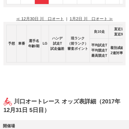
≪ 12月30日 川 口オート
|
1月2日 川 口オート ≫
直近10
良10走
直近90
ハンデ
現ランク
選手名
予想
車番
LG
試走T
（前ランク）
平均試走T
年齢/期
着別成績 
試走偏差
審査ポイント
平均競走T
2連対率 
最高競走T
川口オートレース オッズ表詳細（2017年
12月31日 5日目）
開催場