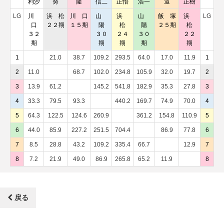
利沙
努
隆
信二
正悟
浩一
道
正樹
LG
川
浜 松
川 口
山
浜
山
飯 塚
浜
LG
口
２２期
１５期
陽
松
陽
２５期
松
３２
３０
２４
３０
２２
期
期
期
期
期
1
21.0
38.7
109.2
293.5
64.0
17.0
11.9
1
2
11.0
68.7
102.0
234.8
105.9
32.0
19.7
2
3
13.9
61.2
145.2
541.8
182.9
35.3
27.8
3
4
33.3
79.5
93.3
440.2
169.7
74.9
70.0
4
5
64.3
122.5
124.6
260.9
361.2
154.8
110.9
5
6
44.0
85.9
227.2
251.5
704.4
86.9
77.8
6
7
8.5
28.8
43.2
109.2
335.4
66.7
12.9
7
8
7.2
21.9
49.0
86.9
265.8
65.2
11.9
8
戻る