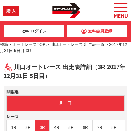
ログイン
無料会員登録
競輪・オートレースTOP
>
川口オートレース 出走表一覧
>
2017年12
月31日 5日目 3R
川口オートレース 出走表詳細（3R 2017年
12月31日 5日目）
開催場
川 口
レース
1R
2R
3R
4R
5R
6R
7R
8R
9R