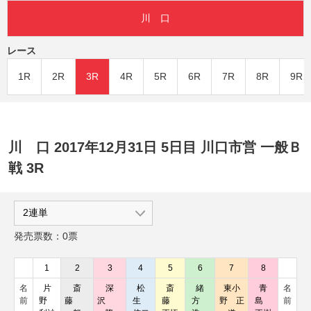
川 口
レース
1R
2R
3R
4R
5R
6R
7R
8R
9R
川 口 2017年12月31日 5日目 川口市営 一般Ｂ
戦 3R
発売票数：0票
1
2
3
4
5
6
7
8
名
片
斎
深
松
斎
緒
東小
青
名
前
野
藤
沢
生
藤
方
野 正
島
前