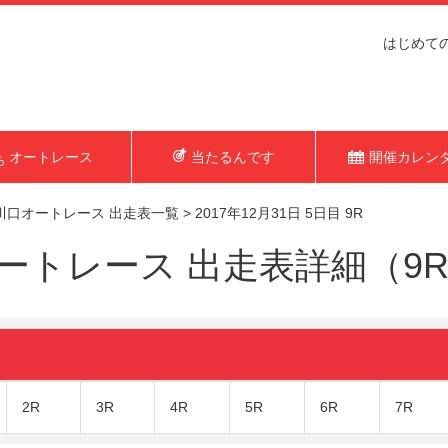
はじめて
オートレース
当たるんです
開催カレン
川口オートレース 出走表一覧
>
2017年12月31日 5日目 9R
トレース 出走表詳細（9R 2
2R
3R
4R
5R
6R
7R