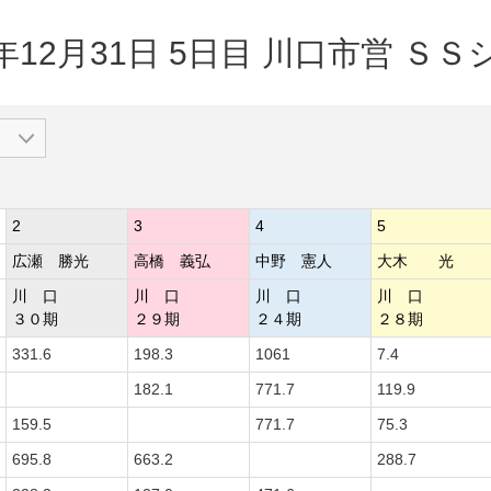
7年12月31日 5日目 川口市営 Ｓ
2
3
4
5
広瀬 勝光
高橋 義弘
中野 憲人
大木 光
川 口
川 口
川 口
川 口
３０期
２９期
２４期
２８期
331.6
198.3
1061
7.4
182.1
771.7
119.9
159.5
771.7
75.3
695.8
663.2
288.7