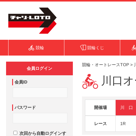
競輪
競輪くじ
競輪・オートレースTOP
>
会員ログイン
川口オー
会員ID
パスワード
開催場
川 口
レース
1R
次回から自動ログインす