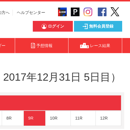
の方へ
ヘルプセンター
ログイン
無料会員登録
ダー
予想情報
レース結果
017年12月31日 5日目）
8R
9R
10R
11R
12R