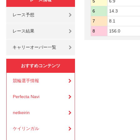
5
6.9
6
14.3
レース予想
7
8.1
レース結果
8
156.0
キャリーオーバー一覧
おすすめコンテンツ
競輪選手情報
Perfecta Navi
netkeirin
ケイリンガル