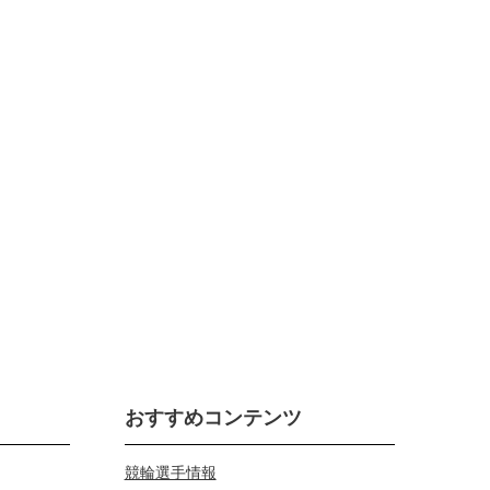
おすすめコンテンツ
競輪選手情報