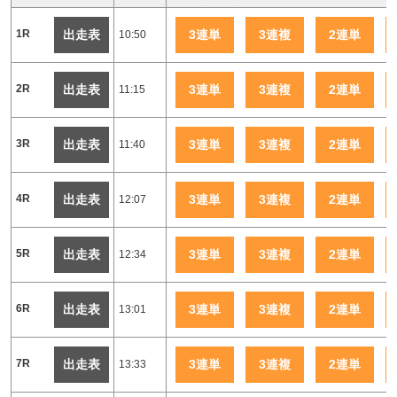
出走表
3連単
3連複
2連単
1R
10:50
出走表
3連単
3連複
2連単
2R
11:15
出走表
3連単
3連複
2連単
3R
11:40
出走表
3連単
3連複
2連単
4R
12:07
出走表
3連単
3連複
2連単
5R
12:34
出走表
3連単
3連複
2連単
6R
13:01
出走表
3連単
3連複
2連単
7R
13:33