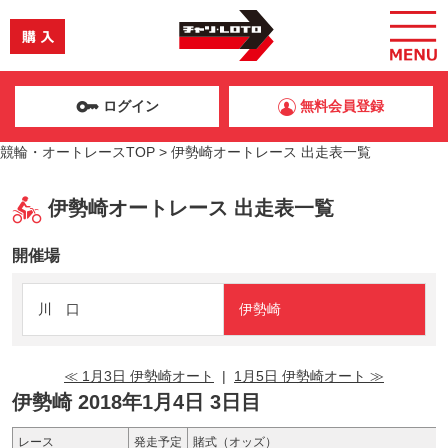
ログイン
無料会員登録
競輪・オートレースTOP
>
伊勢崎オートレース 出走表一覧
伊勢崎オートレース 出走表一覧
開催場
川 口
伊勢崎
≪ 1月3日 伊勢崎オート
|
1月5日 伊勢崎オート ≫
伊勢崎 2018年1月4日 3日目
レース
発走予定
賭式（オッズ）