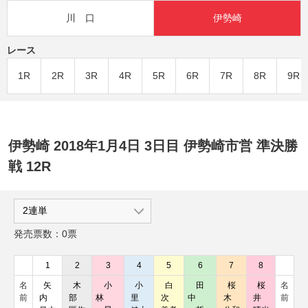
川 口
伊勢崎
レース
1R
2R
3R
4R
5R
6R
7R
8R
9R
伊勢崎 2018年1月4日 3日目 伊勢崎市営 準決勝
戦 12R
発売票数：0票
1
2
3
4
5
6
7
8
名
矢
木
小
小
白
田
桜
桜
名
前
内
部
林
里
次
中
木
井
前