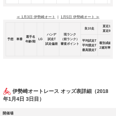
≪ 1月3日 伊勢崎オート
|
1月5日 伊勢崎オート ≫
直近10
良10走
直近90
ハンデ
現ランク
選手名
予想
車番
LG
試走T
（前ランク）
平均試走T
年齢/期
着別成績 
試走偏差
審査ポイント
平均競走T
2連対率 
最高競走T
伊勢崎オートレース オッズ表詳細（2018
年1月4日 3日目）
開催場