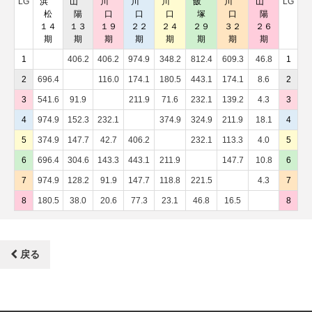
LG
浜
山
川
川
川
飯
川
山
LG
松
陽
口
口
口
塚
口
陽
１４
１３
１９
２２
２４
２９
３２
２６
期
期
期
期
期
期
期
期
1
406.2
406.2
974.9
348.2
812.4
609.3
46.8
1
2
696.4
116.0
174.1
180.5
443.1
174.1
8.6
2
3
541.6
91.9
211.9
71.6
232.1
139.2
4.3
3
4
974.9
152.3
232.1
374.9
324.9
211.9
18.1
4
5
374.9
147.7
42.7
406.2
232.1
113.3
4.0
5
6
696.4
304.6
143.3
443.1
211.9
147.7
10.8
6
7
974.9
128.2
91.9
147.7
118.8
221.5
4.3
7
8
180.5
38.0
20.6
77.3
23.1
46.8
16.5
8
戻る