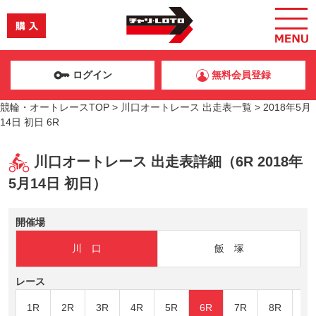
ログイン
無料会員登録
競輪・オートレースTOP
>
川口オートレース 出走表一覧
>
2018年5月
14日 初日 6R
川口オートレース 出走表詳細（6R 2018年
5月14日 初日）
開催場
川 口
飯 塚
レース
1R
2R
3R
4R
5R
6R
7R
8R
9R