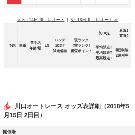
≪ 5月14日 川 口オート
|
5月16日 川 口オート ≫
直近10
良10走
直近90
ハンデ
現ランク
選手名
予想
車番
LG
試走T
（前ランク）
平均試走T
年齢/期
着別成績 
試走偏差
審査ポイント
平均競走T
2連対率 
最高競走T
川口オートレース オッズ表詳細（2018年5
月15日 2日目）
開催場