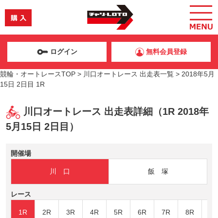
ログイン
無料会員登録
競輪・オートレースTOP
>
川口オートレース 出走表一覧
>
2018年5月
15日 2日目 1R
川口オートレース 出走表詳細（1R 2018年
5月15日 2日目）
開催場
川 口
飯 塚
レース
1R
2R
3R
4R
5R
6R
7R
8R
9R