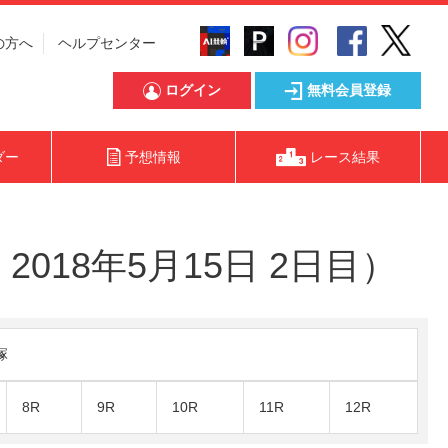
の方へ
ヘルプセンター
ログイン
無料会員登録
ダー
予想情報
レース結果
018年5月15日 2日目）
塚
8R
9R
10R
11R
12R