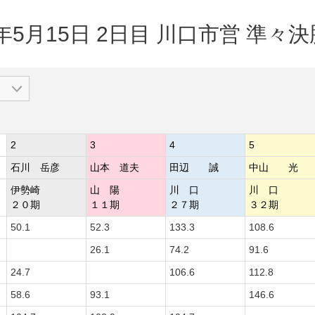
8年5月15日 2日目 川口市営 準々決
2
3
4
5
石川 岳彦
山本 道夫
田辺 誠
中山 光
伊勢崎
山 陽
川 口
川 口
２０期
１１期
２７期
３２期
50.1
52.3
133.3
108.6
26.1
74.2
91.6
24.7
106.6
112.8
58.6
93.1
146.6