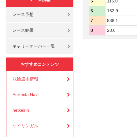
5
115.0
6
162.9
レース予想
7
838.1
レース結果
8
28.6
キャリーオーバー一覧
おすすめコンテンツ
競輪選手情報
Perfecta Navi
netkeirin
ケイリンガル