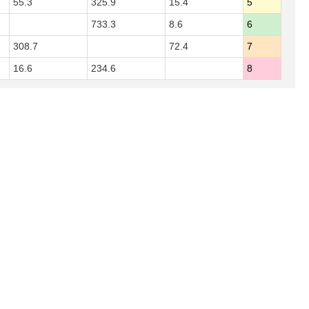
55.3
325.9
15.4
5
733.3
8.6
6
308.7
72.4
7
16.6
234.6
8