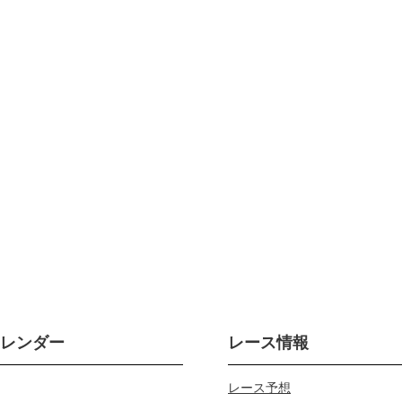
カレンダー
レース情報
レース予想