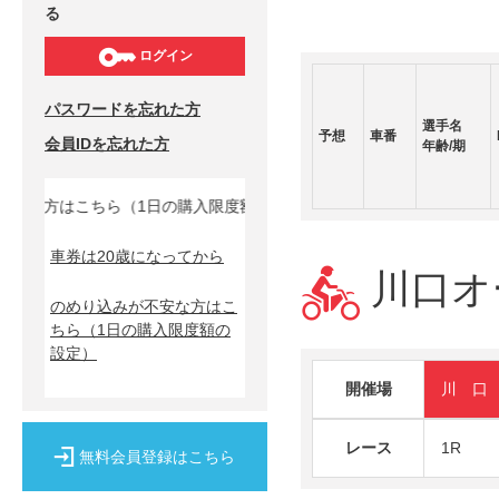
る
ログイン
パスワードを忘れた方
選手名
予想
車番
会員IDを忘れた方
年齢/期
安な方はこちら（1日の購入限度額の設定）↓
車券は20歳になってから
川口オー
のめり込みが不安な方はこ
ちら
（1日の購入限度額の
設定）
開催場
川 口
レース
1R
無料会員登録はこちら