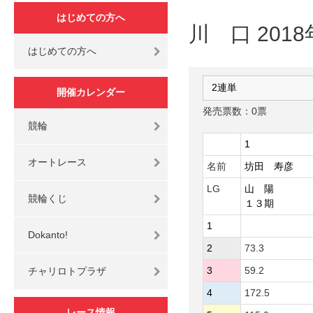
はじめての方へ
川 口 201
はじめての方へ
開催カレンダー
発売票数：0票
競輪
1
オートレース
名前
坊田 寿彦
LG
山 陽
競輪くじ
１３期
1
Dokanto!
2
73.3
3
59.2
チャリロトプラザ
4
172.5
レース情報