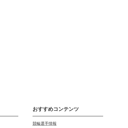
おすすめコンテンツ
競輪選手情報