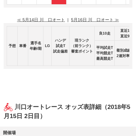
≪ 5月14日 川 口オート
|
5月16日 川 口オート ≫
直近10
良10走
直近90
ハンデ
現ランク
選手名
予想
車番
LG
試走T
（前ランク）
平均試走T
年齢/期
着別成績 
試走偏差
審査ポイント
平均競走T
2連対率 
最高競走T
川口オートレース オッズ表詳細（2018年5
月15日 2日目）
開催場