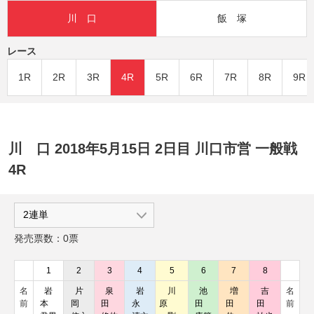
川 口
飯 塚
レース
1R
2R
3R
4R
5R
6R
7R
8R
9R
川 口 2018年5月15日 2日目 川口市営 一般戦
4R
発売票数：0票
1
2
3
4
5
6
7
8
名
岩
片
泉
岩
川
池
増
吉
名
前
本
岡
田
永
原
田
田
田
前