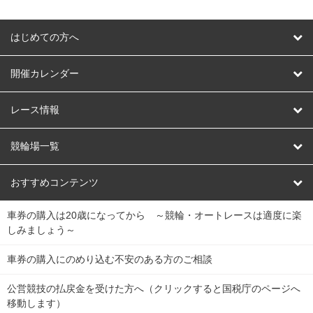
はじめての方へ
はじめての方へ
開催カレンダー
競輪
レース情報
オートレース
レース予想
競輪場一覧
競輪くじ
レース結果
北日本
函館競輪場
青森競輪場
いわき平競輪場
おすすめコンテンツ
車券の購入は20歳になってから ～競輪・オートレースは適度に楽
Dokanto!
キャリーオーバー一覧
関
競輪選手情報
弥彦競輪場
前橋競輪場
取手競輪場
宇都宮競輪場
しみましょう～
東
大宮競輪場
西武園競輪場
京王閣競輪場
立川競輪場
チャリロトプラザ
Perfecta Navi
車券の購入にのめり込む不安のある方のご相談
南
松戸競輪場
千葉競輪場
川崎競輪場
平塚競輪場
公営競技の払戻金を受けた方へ（クリックすると国税庁のページへ
netkeirin
関
移動します）
小田原競輪場
伊東競輪場
静岡競輪場
東