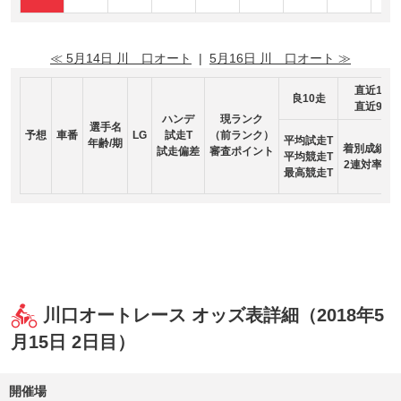
≪ 5月14日 川 口オート
|
5月16日 川 口オート ≫
直近10
良10走
直近90
ハンデ
現ランク
選手名
予想
車番
LG
試走T
（前ランク）
平均試走T
年齢/期
着別成績 
試走偏差
審査ポイント
平均競走T
2連対率 
最高競走T
川口オートレース オッズ表詳細（2018年5
月15日 2日目）
開催場