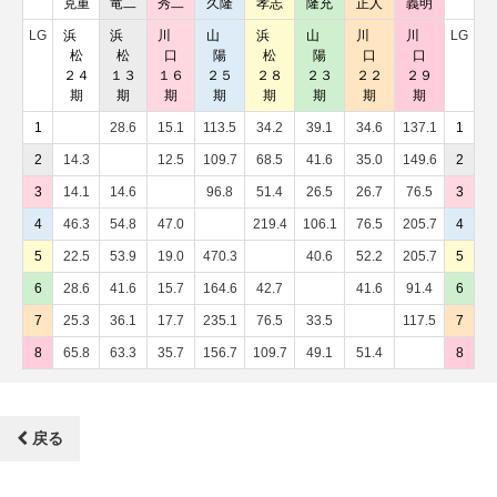
克重
竜二
秀二
久隆
孝志
隆充
正人
義明
LG
浜
浜
川
山
浜
山
川
川
LG
松
松
口
陽
松
陽
口
口
２４
１３
１６
２５
２８
２３
２２
２９
期
期
期
期
期
期
期
期
1
28.6
15.1
113.5
34.2
39.1
34.6
137.1
1
2
14.3
12.5
109.7
68.5
41.6
35.0
149.6
2
3
14.1
14.6
96.8
51.4
26.5
26.7
76.5
3
4
46.3
54.8
47.0
219.4
106.1
76.5
205.7
4
5
22.5
53.9
19.0
470.3
40.6
52.2
205.7
5
6
28.6
41.6
15.7
164.6
42.7
41.6
91.4
6
7
25.3
36.1
17.7
235.1
76.5
33.5
117.5
7
8
65.8
63.3
35.7
156.7
109.7
49.1
51.4
8
戻る