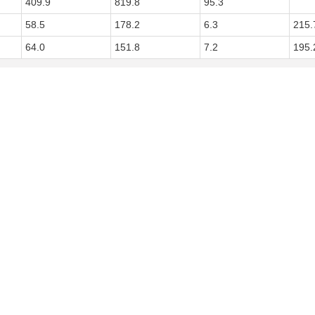
409.9
819.8
95.3
58.5
178.2
6.3
215.
64.0
151.8
7.2
195.