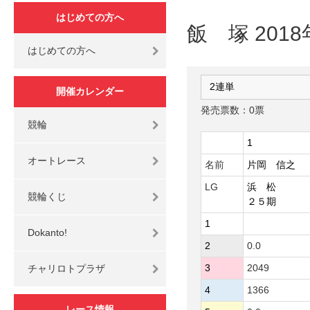
はじめての方へ
飯 塚 2018
はじめての方へ
開催カレンダー
発売票数：0票
競輪
1
オートレース
名前
片岡 信之
LG
浜 松
競輪くじ
２５期
1
Dokanto!
2
0.0
3
2049
チャリロトプラザ
4
1366
レース情報