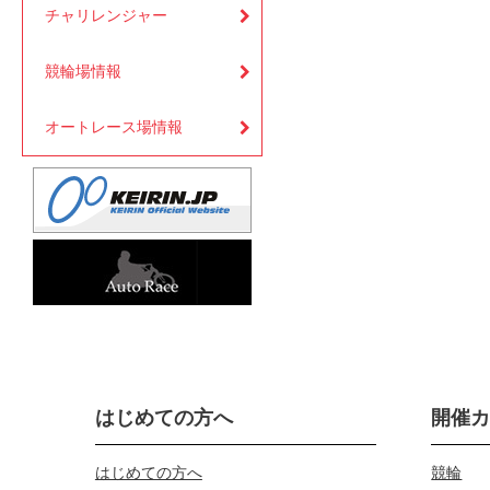
チャリレンジャー
競輪場情報
オートレース場情報
はじめての方へ
開催
はじめての方へ
競輪