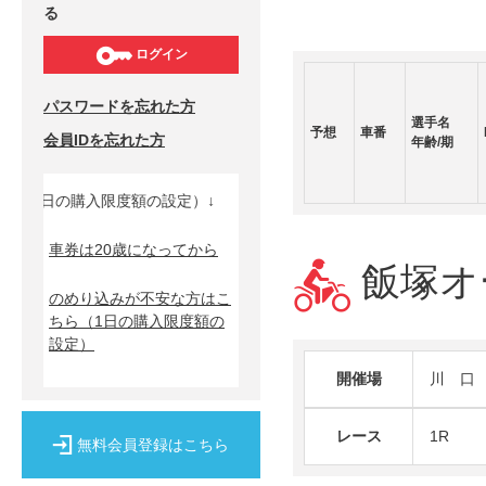
る
ログイン
パスワードを忘れた方
選手名
予想
車番
会員IDを忘れた方
年齢/期
1日の購入限度額の設定）↓
車券は20歳になってから
飯塚オー
のめり込みが不安な方はこ
ちら
（1日の購入限度額の
設定）
開催場
川 口
レース
1R
無料会員登録はこちら