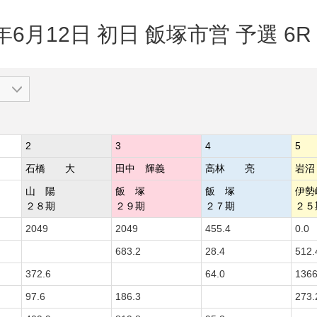
年6月12日 初日 飯塚市営 予選 6R
2
3
4
5
石橋 大
田中 輝義
高林 亮
岩沼
山 陽
飯 塚
飯 塚
伊勢
２８期
２９期
２７期
２５
2049
2049
455.4
0.0
683.2
28.4
512.
372.6
64.0
136
97.6
186.3
273.