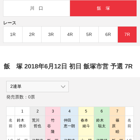
川 口
飯 塚
レース
1R
2R
3R
4R
5R
6R
7R
飯 塚 2018年6月12日 初日 飯塚市営 予選 7R
発売票数：0票
1
2
3
4
5
6
7
名
鈴木
荒川
竹
仲田
春本
鈴木
篠
名
前
啓示
哲也
谷
恵一朗
綾斗
聡太
原
前
隆
睦