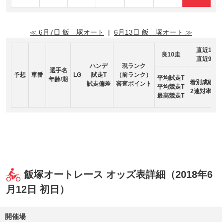
≪ 6月7日 飯 塚オート
|
6月13日 飯 塚オート ≫
直近10
良10走
直近90
ハンデ
現ランク
選手名
予想
車番
LG
試走T
（前ランク）
平均試走T
年齢/期
着別成績 
試走偏差
審査ポイント
平均競走T
2連対率 
最高競走T
飯塚オートレース オッズ表詳細（2018年6
月12日 初日）
開催場