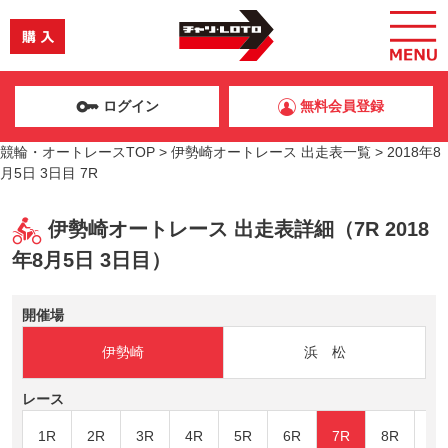
ログイン
無料会員登録
競輪・オートレースTOP
>
伊勢崎オートレース 出走表一覧
>
2018年8
月5日 3日目 7R
伊勢崎オートレース 出走表詳細（7R 2018
年8月5日 3日目）
開催場
伊勢崎
浜 松
レース
1R
2R
3R
4R
5R
6R
7R
8R
9R