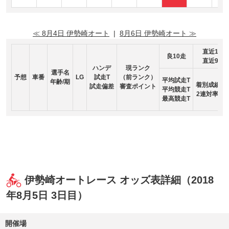
≪ 8月4日 伊勢崎オート
|
8月6日 伊勢崎オート ≫
直近10
良10走
直近90
ハンデ
現ランク
選手名
予想
車番
LG
試走T
（前ランク）
平均試走T
年齢/期
着別成績 
試走偏差
審査ポイント
平均競走T
2連対率 
最高競走T
伊勢崎オートレース オッズ表詳細（2018
年8月5日 3日目）
開催場