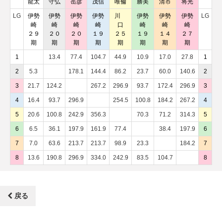
龍太
守弘
岳彦
茂信
唯倫
勝美
清市
将光
LG
伊勢
伊勢
伊勢
伊勢
川
伊勢
伊勢
伊勢
LG
崎
崎
崎
崎
口
崎
崎
崎
２９
２０
２０
１９
２５
１９
１４
２７
期
期
期
期
期
期
期
期
1
13.4
77.4
104.7
44.9
10.9
17.0
27.8
1
2
5.3
178.1
144.4
86.2
23.7
60.0
140.6
2
3
21.7
124.2
267.2
296.9
93.7
172.4
296.9
3
4
16.4
93.7
296.9
254.5
100.8
184.2
267.2
4
5
20.6
100.8
242.9
356.3
70.3
71.2
314.3
5
6
6.5
36.1
197.9
161.9
77.4
38.4
197.9
6
7
7.0
63.6
213.7
213.7
98.9
23.3
184.2
7
8
13.6
190.8
296.9
334.0
242.9
83.5
104.7
8
戻る