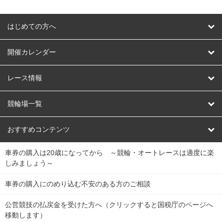
はじめての方へ
はじめての方へ
開催カレンダー
競輪
レース情報
オートレース
レース予想
競輪場一覧
競輪くじ
レース結果
北日本
函館競輪場
青森競輪場
いわき平競輪場
おすすめコンテンツ
車券の購入は20歳になってから ～競輪・オートレースは適度に楽
Dokanto!
キャリーオーバー一覧
関
競輪選手情報
弥彦競輪場
前橋競輪場
取手競輪場
宇都宮競輪場
しみましょう～
東
大宮競輪場
西武園競輪場
京王閣競輪場
立川競輪場
チャリロトプラザ
Perfecta Navi
車券の購入にのめり込む不安のある方のご相談
南
松戸競輪場
千葉競輪場
川崎競輪場
平塚競輪場
公営競技の払戻金を受けた方へ（クリックすると国税庁のページへ
netkeirin
関
移動します）
小田原競輪場
伊東競輪場
静岡競輪場
東