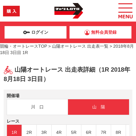
ログイン
無料会員登録
競輪・オートレースTOP
>
山陽オートレース 出走表一覧
>
2018年8月
18日 3日目 1R
山陽オートレース 出走表詳細（1R 2018年
8月18日 3日目）
開催場
川 口
山 陽
レース
1R
2R
3R
4R
5R
6R
7R
8R
9R